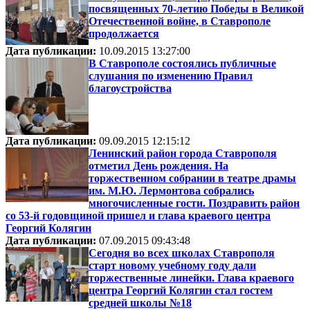
посвященных 70-летию Победы в Великой
Отечественной войне, в Ставрополе
продолжается
Дата публикации:
10.09.2015 13:27:00
В Ставрополе состоялись публичные
слушания по изменению Правил
благоустройства
Дата публикации:
09.09.2015 12:15:12
Ленинский район города Ставрополя
отметил День рождения. На
торжественном собрании в театре драмы
им. М.Ю. Лермонтова собрались
многочисленные гости. Поздравить район
со 53-й годовщиной пришел и глава краевого центра
Георгий Колягин
Дата публикации:
07.09.2015 09:43:48
Сегодня во всех школах Ставрополя
старт новому учебному году дали
торжественные линейки. Глава краевого
центра Георгий Колягин стал гостем
средней школы №18