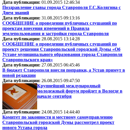
Дата публикации:
01.09.2015 12:46:34
Поздравление главы города Ставрополя Г.С.Колягина с
Днем знаний
Дата публикации:
31.08.2015 09:13:16
СООБЩЕНИЕ о проведении публичных слушаний по
проектам внесения изменений в Правила
землепользования и застройки города Ставрополя
Дата публикации:
28.08.2015 13:14:28
СООБЩЕНИЕ о проведении публичных слушаний по
проекту решения Ставропольской городской Думы «Об
Уставе муниципального образования города Ставрополя
Ставропольского края»
Дата публикации:
27.08.2015 06:45:46
В бюджет Ставрополя внесли поправки, а Устав примут в
новой редакции
Дата публикации:
26.08.2015 09:47:50
Крупнейший международный
молодежный форум пройдет в Вологде в
начале сентября
Дата публикации:
24.08.2015 14:44:40
Комитет по законности и местному самоуправлению
Ставропольской городской Думы рассмотрел проект
нового Устава города