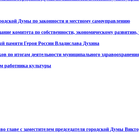
ородской Думы по законности и местному самоуправлению
дание комитета по собственности, экономическому развитию,
й памяти Героя России Владислава Духина
в по итогам деятельности муниципального здравоохранения 
ем работника культуры
во главе с заместителем председателя городской Думы Вик