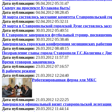
Дата публикации:
06.04.2012 05:31:47
Скверу на проспекте Кулакова быть!
Дата публикации:
04.04.2012 08:28:45
30 марта состоялось заседание комитета Ставропольской г
Дата публикации:
02.04.2012 05:32:11
29 марта в Ставропольской городской Думе состоялось засе
Дата публикации:
30.03.2012 05:40:51
В Ставрополе завершился футбольный турнир, посвященны
Дата публикации:
30.03.2012 05:38:46
Завершилась городская конференция медицинских работнико
Дата публикации:
26.03.2012 08:48:15
Поздравление главы города Ставрополя Г.С.Колягина с Дн
Дата публикации:
23.03.2012 11:57:37
Время уговоров закончилось
Дата публикации:
23.03.2012 07:16:57
В рабочем режиме
Дата публикации:
21.03.2012 12:24:40
Роботизированная ферма для МКС
Дата публикации:
21.03.2012 12:22:25
Завершился официальный визит ставропольской делегации 
Дата публикации:
20.03.2012 11:44:14