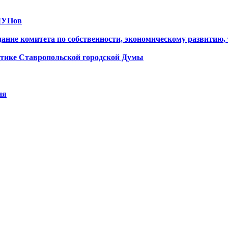
 МУПов
дание комитета по собственности, экономическому развитию,
литике Ставропольской городской Думы
ия