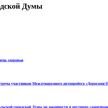
одской Думы
день здоровья
встреча участников Международного автопробега «Дорогами 
польской городской Думы по законности и местному самоупра