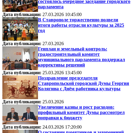
состоялось очередное заседание городского
парламента
Дата публикации:
27.03.2026 10:45:00
В Ставрополе торжественно подвели
итоги работы отрасли культуры за 2025
год
Дата публикации:
27.03.2026
Генплан и земельный контроль:
градостроительный комитет
муниципального парламента поддержал
коррективы решений
Дата публикации:
25.03.2026 13:45:00
Поздравление председателя
Ставропольской городской Думы Георгия
Колягина с Днём работника культуры
Дата публикации:
25.03.2026
Увеличение казны и рост расходов:
профильный комитет Думы рассмотрел
поправки к бюджету
Дата публикации:
24.03.2026 17:20:00
О состоянии памятников и захоронений