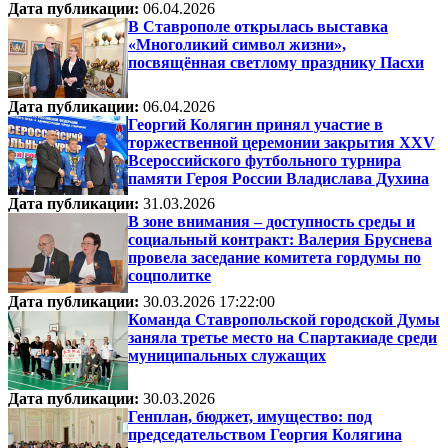
Дата публикации:
06.04.2026
В Ставрополе открылась выставка
«Многоликий символ жизни»,
посвящённая светлому празднику Пасхи
Дата публикации:
06.04.2026
Георгий Колягин принял участие в
торжественной церемонии закрытия XXV
Всероссийского футбольного турнира
памяти Героя России Владислава Духина
Дата публикации:
31.03.2026
В зоне внимания – доступность среды и
социальный контракт: Валерия Бруснева
провела заседание комитета гордумы по
соцполитке
Дата публикации:
30.03.2026 17:22:00
Команда Ставропольской городской Думы
заняла третье место на Спартакиаде среди
муниципальных служащих
Дата публикации:
30.03.2026
Генплан, бюджет, имущество: под
председательством Георгия Колягина