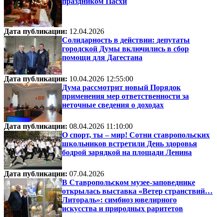
праздником Пасхи
Дата публикации:
12.04.2026
Солидарность в действии: депутаты
городской Думы включились в сбор
помощи для Дагестана
Дата публикации:
10.04.2026 12:55:00
Дума рассмотрит новый Порядок
применения мер ответственности за
неточные сведения о доходах
Дата публикации:
08.04.2026 11:10:00
О спорт, ты – мир! Сотни ставропольских
школьников встретили День здоровья
бодрой зарядкой на площади Ленина
Дата публикации:
07.04.2026
В Ставропольском музее-заповеднике
открылась выставка «Ветер странствий…
Литораль»: симбиоз ювелирного
искусства и природных раритетов