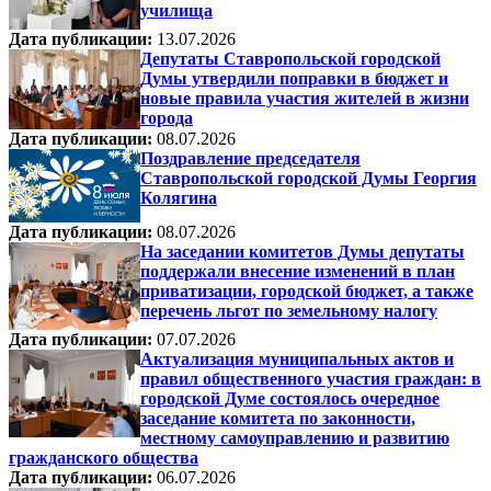
училища
Дата публикации:
13.07.2026
Депутаты Ставропольской городской
Думы утвердили поправки в бюджет и
новые правила участия жителей в жизни
города
Дата публикации:
08.07.2026
Поздравление председателя
Ставропольской городской Думы Георгия
Колягина
Дата публикации:
08.07.2026
На заседании комитетов Думы депутаты
поддержали внесение изменений в план
приватизации, городской бюджет, а также
перечень льгот по земельному налогу
Дата публикации:
07.07.2026
Актуализация муниципальных актов и
правил общественного участия граждан: в
городской Думе состоялось очередное
заседание комитета по законности,
местному самоуправлению и развитию
гражданского общества
Дата публикации:
06.07.2026