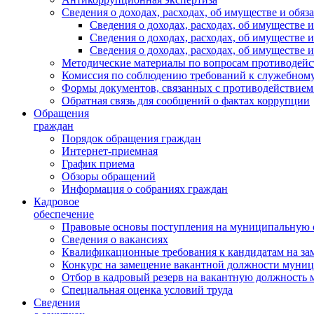
Сведения о доходах, расходах, об имуществе и обяз
Сведения о доходах, расходах, об имуществ
Сведения о доходах, расходах, об имуществе
Сведения о доходах, расходах, об имуществе 
Методические материалы по вопросам противодейс
Комиссия по соблюдению требований к служебному
Формы документов, связанных с противодействием
Обратная связь для сообщений о фактах коррупции
Обращения
граждан
Порядок обращения граждан
Интернет-приемная
График приема
Обзоры обращений
Информация о собраниях граждан
Кадровое
обеспечение
Правовые основы поступления на муниципальную 
Сведения о вакансиях
Квалификационные требования к кандидатам на за
Конкурс на замещение вакантной должности муни
Отбор в кадровый резерв на вакантную должность
Специальная оценка условий труда
Сведения