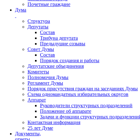
Почетные граждане
Дума
Структура
Депутаты
Состав
Трибуна депутата
Предыдущие созывы
Совет Думы
Состав
Порядок создания и работы
Депутатские объединения
Комитеты
Полномочия Думы
Регламент Думы
Порядок присутствия граждан на заседаниях Думы
Схема одномандатных избирательных округов
Аппарат
Руководители структурных подразделений
Положение об аппарате
Задачи и функции структурных подразделени
Контактная информация
25 лет Думе
Документы,
отчеты