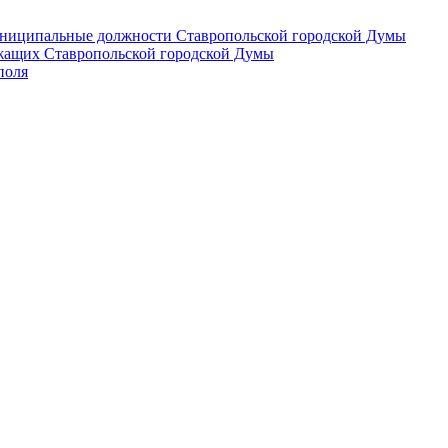
 муниципальные должности Ставропольской городской Думы
лужащих Ставропольской городской Думы
поля