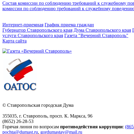
Состав комиссии по соблюдению требований к служебному п
комиссии по соблюдению требований к служебному поведени
Интернет-приемная
График приема граждан
Губернатор Ставропольского края
Дума Ставропольского края
услуги Ставропольского края
Газета "Вечерний Ставрополь"
Карта сайта
© Ставропольская городская Дума
355035, г. Ставрополь, просп. К. Маркса, 96
(8652) 26-28-53
Горячая линия по вопросам
противодействия коррупции
:
(865
pochta@dumast.ru
,
gordumastav@mail.ru