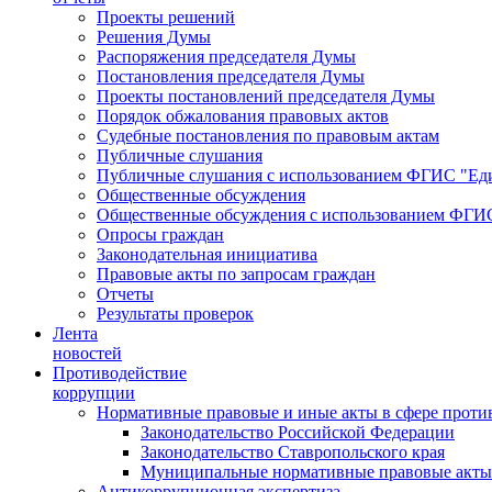
Проекты решений
Решения Думы
Распоряжения председателя Думы
Постановления председателя Думы
Проекты постановлений председателя Думы
Порядок обжалования правовых актов
Судебные постановления по правовым актам
Публичные слушания
Публичные слушания с использованием ФГИС "Еди
Общественные обсуждения
Общественные обсуждения с использованием ФГИС
Опросы граждан
Законодательная инициатива
Правовые акты по запросам граждан
Отчеты
Результаты проверок
Лента
новостей
Противодействие
коррупции
Нормативные правовые и иные акты в сфере проти
Законодательство Российской Федерации
Законодательство Ставропольского края
Муниципальные нормативные правовые акты
Антикоррупционная экспертиза