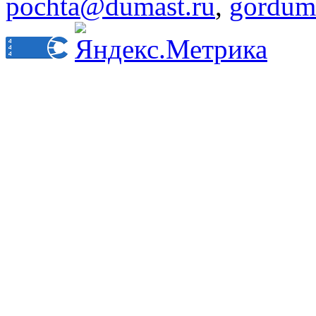
pochta@dumast.ru
,
gordum