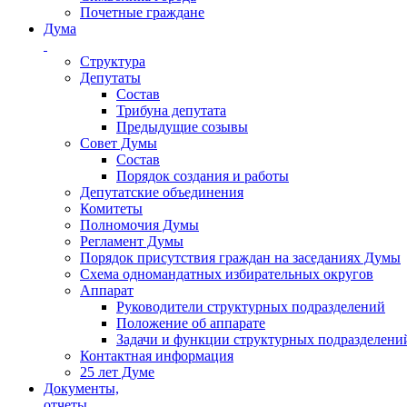
Почетные граждане
Дума
Структура
Депутаты
Состав
Трибуна депутата
Предыдущие созывы
Совет Думы
Состав
Порядок создания и работы
Депутатские объединения
Комитеты
Полномочия Думы
Регламент Думы
Порядок присутствия граждан на заседаниях Думы
Схема одномандатных избирательных округов
Аппарат
Руководители структурных подразделений
Положение об аппарате
Задачи и функции структурных подразделени
Контактная информация
25 лет Думе
Документы,
отчеты