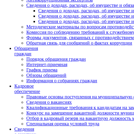
Сведения о доходах, расходах, об имуществе и обяз
Сведения о доходах, расходах, об имуществ
Сведения о доходах, расходах, об имуществе
Сведения о доходах, расходах, об имуществе 
Методические материалы по вопросам противодейс
Комиссия по соблюдению требований к служебному
Формы документов, связанных с противодействием
Обратная связь для сообщений о фактах коррупции
Обращения
граждан
Порядок обращения граждан
Интернет-приемная
График приема
Обзоры обращений
Информация о собраниях граждан
Кадровое
обеспечение
Правовые основы поступления на муниципальную 
Сведения о вакансиях
Квалификационные требования к кандидатам на за
Конкурс на замещение вакантной должности муни
Отбор в кадровый резерв на вакантную должность
Специальная оценка условий труда
Сведения