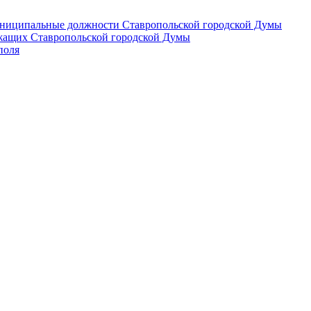
 муниципальные должности Ставропольской городской Думы
лужащих Ставропольской городской Думы
поля