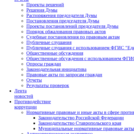
Проекты решений
Решения Думы
Распоряжения председателя Думы
Постановления председателя Думы
Проекты постановлений председателя Думы
Порядок обжалования правовых актов
Судебные постановления по правовым актам
Публичные слушания
Публичные слушания с использованием ФГИС "Еди
Общественные обсуждения
Общественные обсуждения с использованием ФГИС
Опросы граждан
Законодательная инициатива
Правовые акты по запросам граждан
Отчеты
Результаты проверок
Лента
новостей
Противодействие
коррупции
Нормативные правовые и иные акты в сфере проти
Законодательство Российской Федерации
Законодательство Ставропольского края
Муниципальные нормативные правовые акты
Антикоррупционная экспертиза