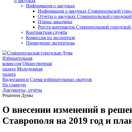
о закупках
Информация о закупках
Информация о закупках Ставропольской гор
Отчеты о закупках Ставропольской городско
Планы заказчика
Реестр контрактов Ставропольской городско
Контрактная служба
Комиссия по экспертизе
Проведение экспертизы
Избирательная
комиссия
Общественная
палата
Молодежная
палата
Видеозаписи
Схема избирательных округов
На главную
Документы, отчёты
Решения Думы
О внесении изменений в реше
Ставрополя на 2019 год и пла