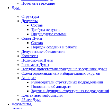
Почетные граждане
Дума
Структура
Депутаты
Состав
Трибуна депутата
Предыдущие созывы
Совет Думы
Состав
Порядок создания и работы
Депутатские объединения
Комитеты
Полномочия Думы
Регламент Думы
Порядок присутствия граждан на заседаниях Думы
Схема одномандатных избирательных округов
Аппарат
Руководители структурных подразделений
Положение об аппарате
Задачи и функции структурных подразделени
Контактная информация
25 лет Думе
Документы,
отчеты