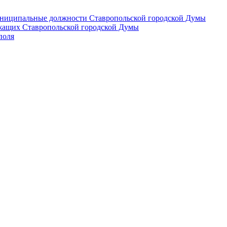
 муниципальные должности Ставропольской городской Думы
лужащих Ставропольской городской Думы
поля