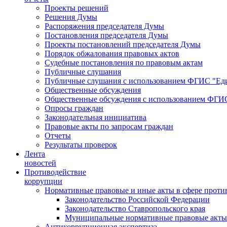
Проекты решений
Решения Думы
Распоряжения председателя Думы
Постановления председателя Думы
Проекты постановлений председателя Думы
Порядок обжалования правовых актов
Судебные постановления по правовым актам
Публичные слушания
Публичные слушания с использованием ФГИС "Еди
Общественные обсуждения
Общественные обсуждения с использованием ФГИС
Опросы граждан
Законодательная инициатива
Правовые акты по запросам граждан
Отчеты
Результаты проверок
Лента
новостей
Противодействие
коррупции
Нормативные правовые и иные акты в сфере проти
Законодательство Российской Федерации
Законодательство Ставропольского края
Муниципальные нормативные правовые акты
Антикоррупционная экспертиза