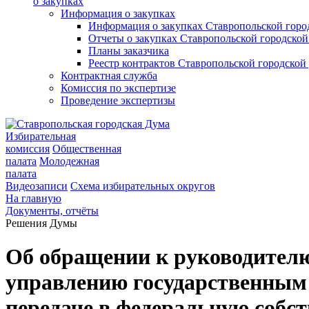
о закупках
Информация о закупках
Информация о закупках Ставропольской гор
Отчеты о закупках Ставропольской городско
Планы заказчика
Реестр контрактов Ставропольской городско
Контрактная служба
Комиссия по экспертизе
Проведение экспертизы
Избирательная
комиссия
Общественная
палата
Молодежная
палата
Видеозаписи
Схема избирательных округов
На главную
Документы, отчёты
Решения Думы
Об обращении к руководителю
управлению государственным
передаче в федеральную собс