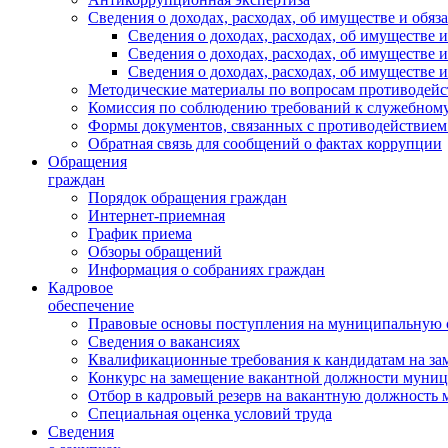
Сведения о доходах, расходах, об имуществе и обяз
Сведения о доходах, расходах, об имуществ
Сведения о доходах, расходах, об имуществе
Сведения о доходах, расходах, об имуществе 
Методические материалы по вопросам противодейс
Комиссия по соблюдению требований к служебному
Формы документов, связанных с противодействием
Обратная связь для сообщений о фактах коррупции
Обращения
граждан
Порядок обращения граждан
Интернет-приемная
График приема
Обзоры обращений
Информация о собраниях граждан
Кадровое
обеспечение
Правовые основы поступления на муниципальную 
Сведения о вакансиях
Квалификационные требования к кандидатам на за
Конкурс на замещение вакантной должности муни
Отбор в кадровый резерв на вакантную должность
Специальная оценка условий труда
Сведения