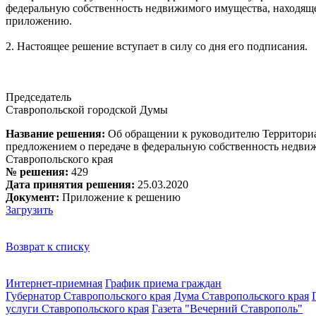
федеральную собственность недвижимого имущества, находяще
приложению.
2. Настоящее решение вступает в силу со дня его подписания.
Председатель
Ставропольской городской Думы Г.
Название решения:
Об обращении к руководителю Территориа
предложением о передаче в федеральную собственность недви
Ставропольского края
№ решения:
429
Дата принятия решения:
25.03.2020
Документ:
Приложение к решению
Загрузить
Возврат к списку
Интернет-приемная
График приема граждан
Губернатор Ставропольского края
Дума Ставропольского края
услуги Ставропольского края
Газета "Вечерний Ставрополь"