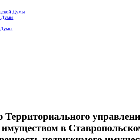
одской Думы
й Думы
й Думы
 Территориального управлени
 имуществом в Ставропольском
твенность недвижимого имущес