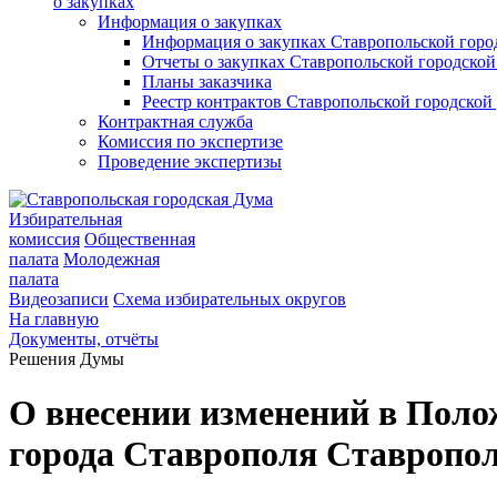
о закупках
Информация о закупках
Информация о закупках Ставропольской гор
Отчеты о закупках Ставропольской городско
Планы заказчика
Реестр контрактов Ставропольской городско
Контрактная служба
Комиссия по экспертизе
Проведение экспертизы
Избирательная
комиссия
Общественная
палата
Молодежная
палата
Видеозаписи
Схема избирательных округов
На главную
Документы, отчёты
Решения Думы
О внесении изменений в Поло
города Ставрополя Ставропол