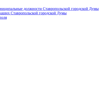
 муниципальные должности Ставропольской городской Думы
лужащих Ставропольской городской Думы
поля