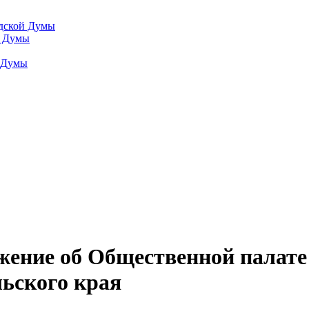
одской Думы
й Думы
й Думы
жение об Общественной палат
ьского края