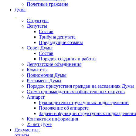
Почетные граждане
Дума
Структура
Депутаты
Состав
Трибуна депутата
Предыдущие созывы
Совет Думы
Состав
Порядок создания и работы
Депутатские объединения
Комитеты
Полномочия Думы
Регламент Думы
Порядок присутствия граждан на заседаниях Думы
Схема одномандатных избирательных округов
Аппарат
Руководители структурных подразделений
Положение об аппарате
Задачи и функции структурных подразделени
Контактная информация
25 лет Думе
Документы,
отчеты