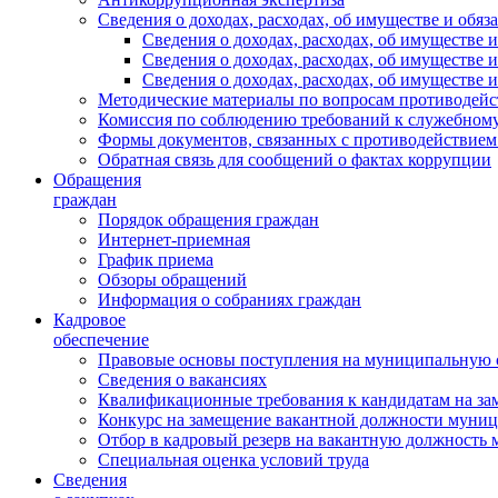
Сведения о доходах, расходах, об имуществе и обяз
Сведения о доходах, расходах, об имуществ
Сведения о доходах, расходах, об имуществе
Сведения о доходах, расходах, об имуществе 
Методические материалы по вопросам противодейс
Комиссия по соблюдению требований к служебному
Формы документов, связанных с противодействием
Обратная связь для сообщений о фактах коррупции
Обращения
граждан
Порядок обращения граждан
Интернет-приемная
График приема
Обзоры обращений
Информация о собраниях граждан
Кадровое
обеспечение
Правовые основы поступления на муниципальную 
Сведения о вакансиях
Квалификационные требования к кандидатам на за
Конкурс на замещение вакантной должности муни
Отбор в кадровый резерв на вакантную должность
Специальная оценка условий труда
Сведения