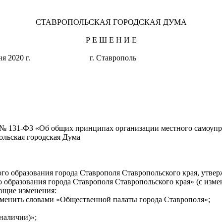
СТАВРОПОЛЬСКАЯ ГОРОДСКАЯ ДУМА
Р Е Ш Е Н И Е
 июня 2020 г. г. Ставрополь № 
да № 131-ФЗ «Об общих принципах организации местного самоуп
ольская городская Дума
го образования города Ставрополя Ставропольского края, утве
о образования города Ставрополя Ставропольского края» (с из
ующие изменения:
 заменить словами «Общественной палаты города Ставрополя»;
 наличии)»;