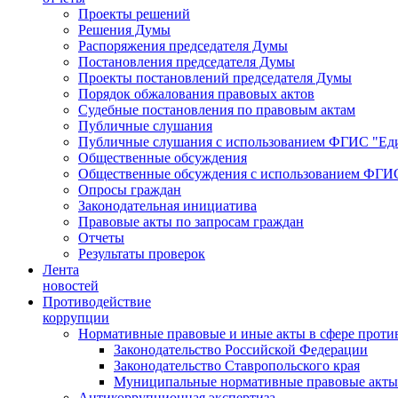
Проекты решений
Решения Думы
Распоряжения председателя Думы
Постановления председателя Думы
Проекты постановлений председателя Думы
Порядок обжалования правовых актов
Судебные постановления по правовым актам
Публичные слушания
Публичные слушания с использованием ФГИС "Еди
Общественные обсуждения
Общественные обсуждения с использованием ФГИС
Опросы граждан
Законодательная инициатива
Правовые акты по запросам граждан
Отчеты
Результаты проверок
Лента
новостей
Противодействие
коррупции
Нормативные правовые и иные акты в сфере проти
Законодательство Российской Федерации
Законодательство Ставропольского края
Муниципальные нормативные правовые акты
Антикоррупционная экспертиза