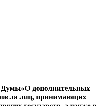
ой Думы«О дополнительных
 числа лиц, принимающих
ругих государств, а также в