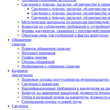
Сведения о доходах, расходах, об имуществе и обяз
Сведения о доходах, расходах, об имуществ
Сведения о доходах, расходах, об имуществе
Сведения о доходах, расходах, об имуществе 
Методические материалы по вопросам противодейс
Комиссия по соблюдению требований к служебному
Формы документов, связанных с противодействием
Обратная связь для сообщений о фактах коррупции
Обращения
граждан
Порядок обращения граждан
Интернет-приемная
График приема
Обзоры обращений
Информация о собраниях граждан
Кадровое
обеспечение
Правовые основы поступления на муниципальную 
Сведения о вакансиях
Квалификационные требования к кандидатам на за
Конкурс на замещение вакантной должности муни
Отбор в кадровый резерв на вакантную должность
Специальная оценка условий труда
Сведения