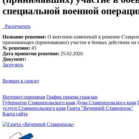
специальной военной операци
Распечатать
Название решения:
О внесении изменений в решение Ставроп
принимающих (принимавших) участие в боевых действиях на те
№ решения:
45
Дата принятия решения:
25.02.2026
Документ:
Загрузить
Возврат к списку
Интернет-приемная
График приема граждан
Губернатор Ставропольского края
Дума Ставропольского края
услуги Ставропольского края
Газета "Вечерний Ставрополь"
Карта сайта