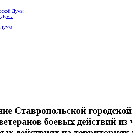
одской Думы
й Думы
й Думы
ение Ставропольской городск
ветеранов боевых действий из
ых действиях на территориях д