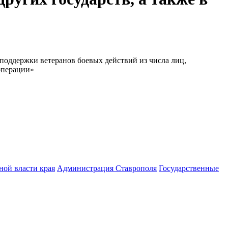
оддержки ветеранов боевых действий из числа лиц,
операции»
ной власти края
Администрация Ставрополя
Государственные