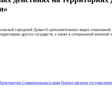
и»
ольской городской Думы«О дополнительных мерах социальной п
рриториях других государств, а также в специальной военной 
Прокуратура Ставропольского края
Портал органов государствен