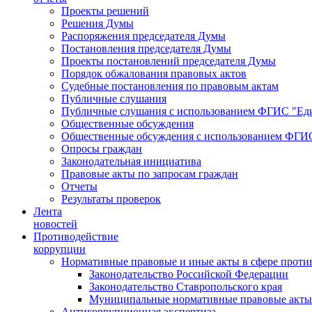
Проекты решений
Решения Думы
Распоряжения председателя Думы
Постановления председателя Думы
Проекты постановлений председателя Думы
Порядок обжалования правовых актов
Судебные постановления по правовым актам
Публичные слушания
Публичные слушания с использованием ФГИС "Еди
Общественные обсуждения
Общественные обсуждения с использованием ФГИС
Опросы граждан
Законодательная инициатива
Правовые акты по запросам граждан
Отчеты
Результаты проверок
Лента
новостей
Противодействие
коррупции
Нормативные правовые и иные акты в сфере проти
Законодательство Российской Федерации
Законодательство Ставропольского края
Муниципальные нормативные правовые акты
Антикоррупционная экспертиза