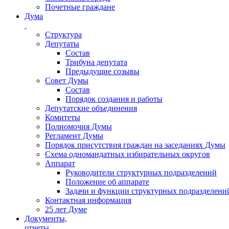
Почетные граждане
Дума
Структура
Депутаты
Состав
Трибуна депутата
Предыдущие созывы
Совет Думы
Состав
Порядок создания и работы
Депутатские объединения
Комитеты
Полномочия Думы
Регламент Думы
Порядок присутствия граждан на заседаниях Думы
Схема одномандатных избирательных округов
Аппарат
Руководители структурных подразделений
Положение об аппарате
Задачи и функции структурных подразделени
Контактная информация
25 лет Думе
Документы,
отчеты