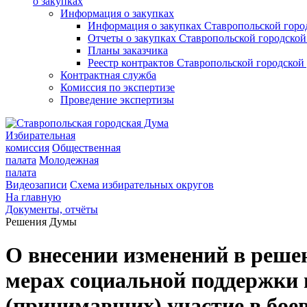
о закупках
Информация о закупках
Информация о закупках Ставропольской гор
Отчеты о закупках Ставропольской городско
Планы заказчика
Реестр контрактов Ставропольской городско
Контрактная служба
Комиссия по экспертизе
Проведение экспертизы
Избирательная
комиссия
Общественная
палата
Молодежная
палата
Видеозаписи
Схема избирательных округов
На главную
Документы, отчёты
Решения Думы
О внесении изменений в реш
мерах социальной поддержки 
(принимавших) участие в боев