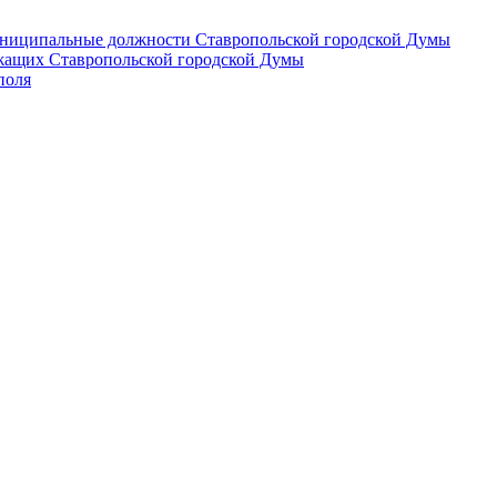
 муниципальные должности Ставропольской городской Думы
лужащих Ставропольской городской Думы
поля