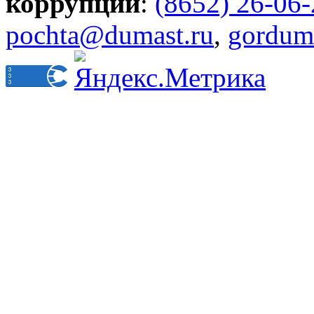
коррупции
:
(8652) 26-06
pochta@dumast.ru
,
gordum