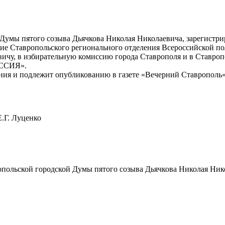
умы пятого созыва Дьячкова Николая Николаевича, зарегистрир
ение Ставропольского регионального отделения Всероссийско
чу, в избирательную комиссию города Ставрополя и в Ставропо
ОССИЯ».
ния и подлежит опубликованию в газете «Вечерний Ставрополь»
ценко
польской городской Думы пятого созыва Дьячкова Николая Ник