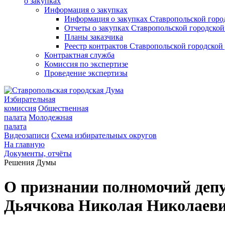
о закупках
Информация о закупках
Информация о закупках Ставропольской гор
Отчеты о закупках Ставропольской городско
Планы заказчика
Реестр контрактов Ставропольской городско
Контрактная служба
Комиссия по экспертизе
Проведение экспертизы
Избирательная
комиссия
Общественная
палата
Молодежная
палата
Видеозаписи
Схема избирательных округов
На главную
Документы, отчёты
Решения Думы
О признании полномочий депу
Дьячкова Николая Николаев