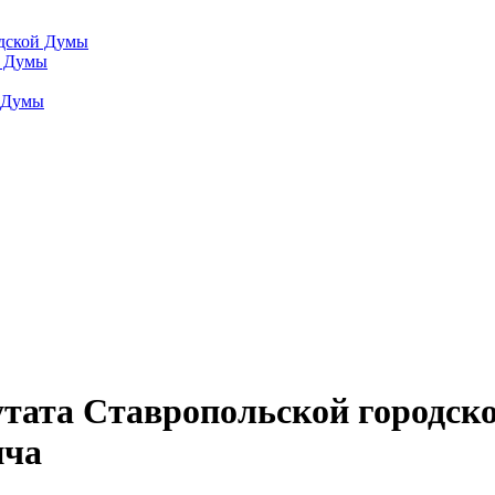
одской Думы
й Думы
й Думы
тата Ставропольской городск
ича