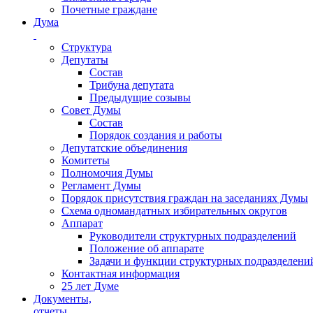
Почетные граждане
Дума
Структура
Депутаты
Состав
Трибуна депутата
Предыдущие созывы
Совет Думы
Состав
Порядок создания и работы
Депутатские объединения
Комитеты
Полномочия Думы
Регламент Думы
Порядок присутствия граждан на заседаниях Думы
Схема одномандатных избирательных округов
Аппарат
Руководители структурных подразделений
Положение об аппарате
Задачи и функции структурных подразделени
Контактная информация
25 лет Думе
Документы,
отчеты