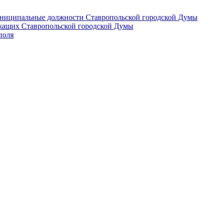
 муниципальные должности Ставропольской городской Думы
лужащих Ставропольской городской Думы
поля