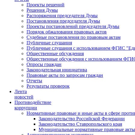
Проекты решений
Решения Думы
Распоряжения председателя Думы
Постановления председателя Думы
Проекты постановлений председателя Думы
Порядок обжалования правовых актов
Судебные постановления по правовым актам
Публичные слушания
Публичные слушания с использованием ФГИС "Еди
Общественные обсуждения
Общественные обсуждения с использованием ФГИС
Опросы граждан
Законодательная инициатива
Правовые акты по запросам граждан
Отчеты
Результаты проверок
Лента
новостей
Противодействие
коррупции
Нормативные правовые и иные акты в сфере проти
Законодательство Российской Федерации
Законодательство Ставропольского края
Муниципальные нормативные правовые акты
Антикоррупционная экспертиза