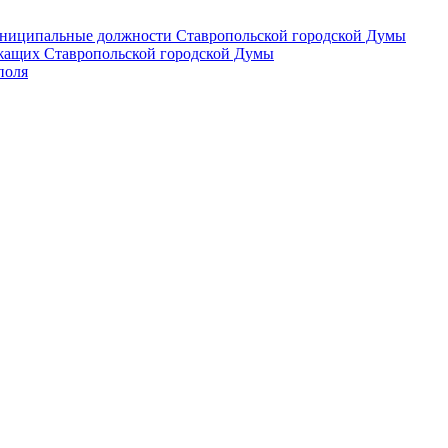
 муниципальные должности Ставропольской городской Думы
лужащих Ставропольской городской Думы
поля