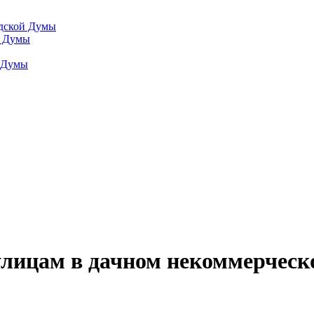
одской Думы
й Думы
й Думы
улицам в дачном некоммерческ