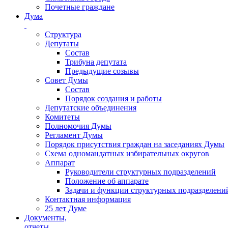
Почетные граждане
Дума
Структура
Депутаты
Состав
Трибуна депутата
Предыдущие созывы
Совет Думы
Состав
Порядок создания и работы
Депутатские объединения
Комитеты
Полномочия Думы
Регламент Думы
Порядок присутствия граждан на заседаниях Думы
Схема одномандатных избирательных округов
Аппарат
Руководители структурных подразделений
Положение об аппарате
Задачи и функции структурных подразделени
Контактная информация
25 лет Думе
Документы,
отчеты