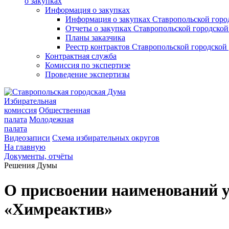
о закупках
Информация о закупках
Информация о закупках Ставропольской гор
Отчеты о закупках Ставропольской городско
Планы заказчика
Реестр контрактов Ставропольской городско
Контрактная служба
Комиссия по экспертизе
Проведение экспертизы
Избирательная
комиссия
Общественная
палата
Молодежная
палата
Видеозаписи
Схема избирательных округов
На главную
Документы, отчёты
Решения Думы
О присвоении наименований 
«Химреактив»