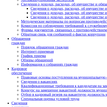
Сведения о доходах, расходах, об имуществе и обяз
Сведения о доходах, расходах, об имуществ
Сведения о доходах, расходах, об имуществе
Сведения о доходах, расходах, об имуществе 
Методические материалы по вопросам противодейс
Комиссия по соблюдению требований к служебному
Формы документов, связанных с противодействием
Обратная связь для сообщений о фактах коррупции
Обращения
граждан
Порядок обращения граждан
Интернет-приемная
График приема
Обзоры обращений
Информация о собраниях граждан
Кадровое
обеспечение
Правовые основы поступления на муниципальную 
Сведения о вакансиях
Квалификационные требования к кандидатам на за
Конкурс на замещение вакантной должности муни
Отбор в кадровый резерв на вакантную должность
Специальная оценка условий труда
Сведения