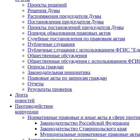
Проекты решений
Решения Думы
Распоряжения председателя Думы
Постановления председателя Думы
Проекты постановлений председателя Думы
Порядок обжалования правовых актов
Судебные постановления по правовым актам
Публичные слушания
Публичные слушания с использованием ФГИС "Еди
Общественные обсуждения
Общественные обсуждения с использованием ФГИС
Опросы граждан
Законодательная инициатива
Правовые акты по запросам граждан
Отчеты
Результаты проверок
Лента
новостей
Противодействие
коррупции
Нормативные правовые и иные акты в сфере проти
Законодательство Российской Федерации
Законодательство Ставропольского края
Муниципальные нормативные правовые акты
Антикоррупционная экспертиза