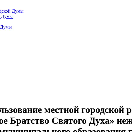
одской Думы
й Думы
й Думы
ользование местной городской 
ое Братство Святого Духа» не
 муниципального образования 