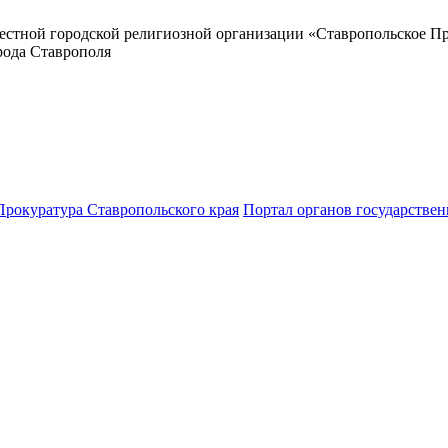
местной городской религиозной организации «Ставропольское 
рода Ставрополя
Прокуратура Ставропольского края
Портал органов государствен