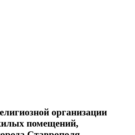
религиозной организации
жилых помещений,
города Ставрополя