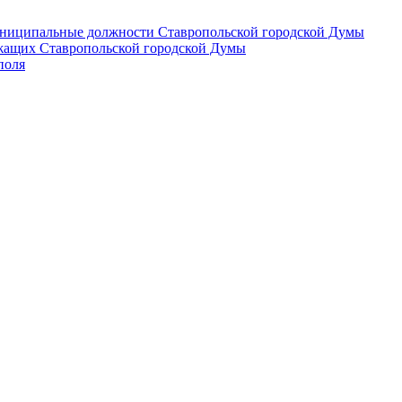
 муниципальные должности Ставропольской городской Думы
лужащих Ставропольской городской Думы
поля