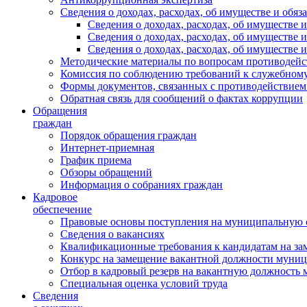
Сведения о доходах, расходах, об имуществе и обяз
Сведения о доходах, расходах, об имуществ
Сведения о доходах, расходах, об имуществе
Сведения о доходах, расходах, об имуществе 
Методические материалы по вопросам противодейс
Комиссия по соблюдению требований к служебному
Формы документов, связанных с противодействием
Обратная связь для сообщений о фактах коррупции
Обращения
граждан
Порядок обращения граждан
Интернет-приемная
График приема
Обзоры обращений
Информация о собраниях граждан
Кадровое
обеспечение
Правовые основы поступления на муниципальную 
Сведения о вакансиях
Квалификационные требования к кандидатам на за
Конкурс на замещение вакантной должности муни
Отбор в кадровый резерв на вакантную должность
Специальная оценка условий труда
Сведения