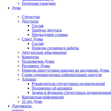
Почетные граждане
Дума
Структура
Депутаты
Состав
Трибуна депутата
Предыдущие созывы
Совет Думы
Состав
Порядок создания и работы
Депутатские объединения
Комитеты
Полномочия Думы
Регламент Думы
Порядок присутствия граждан на заседаниях Думы
Схема одномандатных избирательных округов
Аппарат
Руководители структурных подразделений
Положение об аппарате
Задачи и функции структурных подразделени
Контактная информация
25 лет Думе
Документы,
отчеты