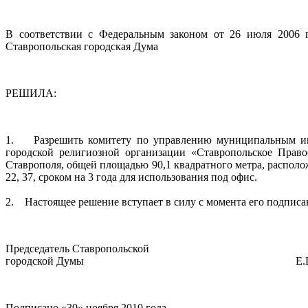
В соответствии с Федеральным законом от 26 июля 2006 г
Ставропольская городская Дума
РЕШИЛА:
1. Разрешить комитету по управлению муниципальным имущ
городской религиозной организации «Ставропольское Право
Ставрополя, общей площадью 90,1 квадратного метра, расположе
22, 37, сроком на 3 года для использования под офис.
2. Настоящее решение вступает в силу с момента его подписа
Председатель Ставропольской
городской Думы Е.Г. Луц
Подписано «30» ноября 2010 года