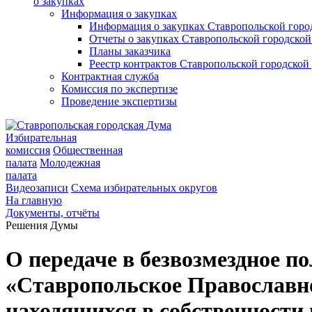
о закупках
Информация о закупках
Информация о закупках Ставропольской гор
Отчеты о закупках Ставропольской городско
Планы заказчика
Реестр контрактов Ставропольской городско
Контрактная служба
Комиссия по экспертизе
Проведение экспертизы
Избирательная
комиссия
Общественная
палата
Молодежная
палата
Видеозаписи
Схема избирательных округов
На главную
Документы, отчёты
Решения Думы
О передаче в безвозмездное п
«Ставропольское Православн
находящихся в собственности