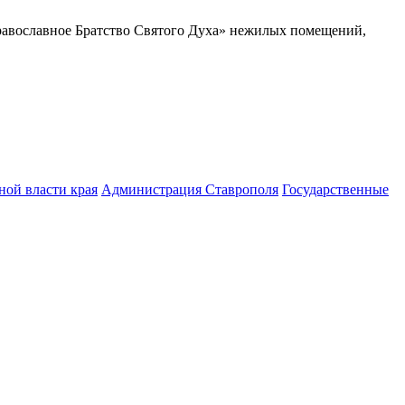
Православное Братство Святого Духа» нежилых помещений,
ной власти края
Администрация Ставрополя
Государственные