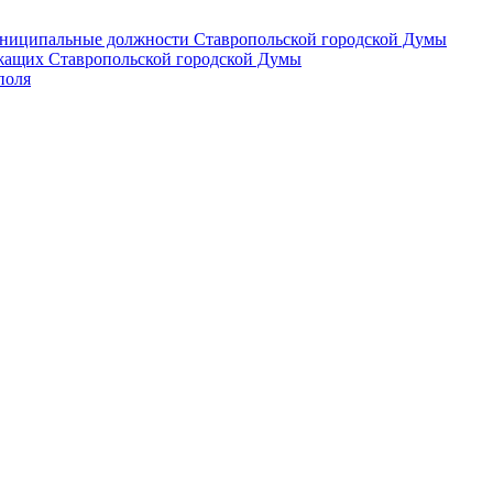
 муниципальные должности Ставропольской городской Думы
лужащих Ставропольской городской Думы
поля