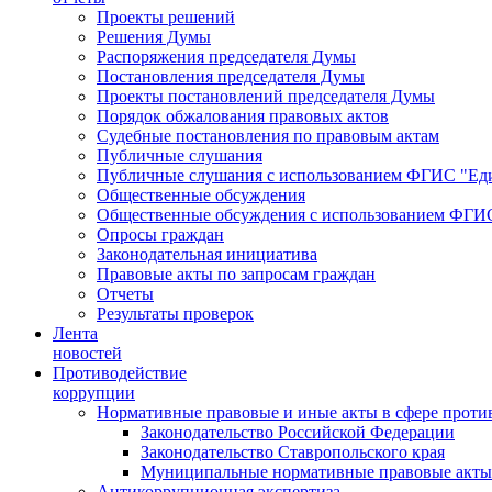
Проекты решений
Решения Думы
Распоряжения председателя Думы
Постановления председателя Думы
Проекты постановлений председателя Думы
Порядок обжалования правовых актов
Судебные постановления по правовым актам
Публичные слушания
Публичные слушания с использованием ФГИС "Еди
Общественные обсуждения
Общественные обсуждения с использованием ФГИС
Опросы граждан
Законодательная инициатива
Правовые акты по запросам граждан
Отчеты
Результаты проверок
Лента
новостей
Противодействие
коррупции
Нормативные правовые и иные акты в сфере проти
Законодательство Российской Федерации
Законодательство Ставропольского края
Муниципальные нормативные правовые акты
Антикоррупционная экспертиза