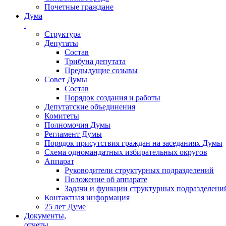
Почетные граждане
Дума
Структура
Депутаты
Состав
Трибуна депутата
Предыдущие созывы
Совет Думы
Состав
Порядок создания и работы
Депутатские объединения
Комитеты
Полномочия Думы
Регламент Думы
Порядок присутствия граждан на заседаниях Думы
Схема одномандатных избирательных округов
Аппарат
Руководители структурных подразделений
Положение об аппарате
Задачи и функции структурных подразделени
Контактная информация
25 лет Думе
Документы,
отчеты