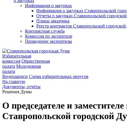
о закупках
Информация о закупках
Информация о закупках Ставропольской гор
Отчеты о закупках Ставропольской городско
Планы заказчика
Реестр контрактов Ставропольской городско
Контрактная служба
Комиссия по экспертизе
Проведение экспертизы
Избирательная
комиссия
Общественная
палата
Молодежная
палата
Видеозаписи
Схема избирательных округов
На главную
Документы, отчёты
Решения Думы
О председателе и заместителе
Ставропольской городской Д