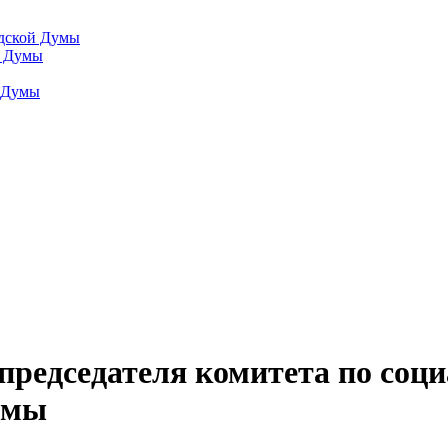
одской Думы
й Думы
й Думы
 председателя комитета по соц
умы