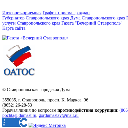
Интернет-приемная
График приема граждан
Губернатор Ставропольского края
Дума Ставропольского края
услуги Ставропольского края
Газета "Вечерний Ставрополь"
Карта сайта
© Ставропольская городская Дума
355035, г. Ставрополь, просп. К. Маркса, 96
(8652) 26-28-53
Горячая линия по вопросам
противодействия коррупции
:
(865
pochta@dumast.ru
,
gordumastav@mail.ru