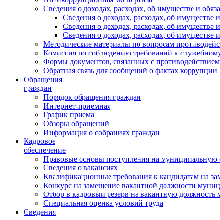
Сведения о доходах, расходах, об имуществе и обяз
Сведения о доходах, расходах, об имуществ
Сведения о доходах, расходах, об имуществе
Сведения о доходах, расходах, об имуществе 
Методические материалы по вопросам противодейс
Комиссия по соблюдению требований к служебному
Формы документов, связанных с противодействием
Обратная связь для сообщений о фактах коррупции
Обращения
граждан
Порядок обращения граждан
Интернет-приемная
График приема
Обзоры обращений
Информация о собраниях граждан
Кадровое
обеспечение
Правовые основы поступления на муниципальную 
Сведения о вакансиях
Квалификационные требования к кандидатам на за
Конкурс на замещение вакантной должности муни
Отбор в кадровый резерв на вакантную должность
Специальная оценка условий труда
Сведения