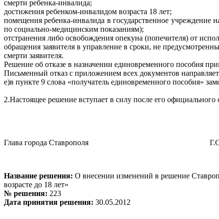
смерти ребенка-инвалида;
достижения ребенком-инвалидом возраста 18 лет;
помещения ребенка-инвалида в государственное учреждение н
по социально-медицинским показаниям);
отстранения либо освобождения опекуна (попечителя) от испо
обращения заявителя в управление в сроки, не предусмотренн
смерти заявителя.
Решение об отказе в назначении единовременного пособия при
Письменный отказ с приложением всех документов направляетс
е)
в пункте 9 слова «получатель единовременного пособия» зам
2.
Настоящее решение вступает в силу после его официального 
Глава города Ставрополя Г.С.Ко
Название решения:
О внесении изменений в решение Ставроп
возрасте до 18 лет»
№ решения:
223
Дата принятия решения:
30.05.2012