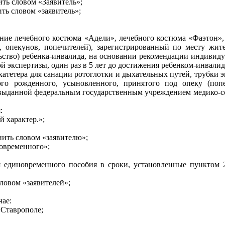
ить словом «Заявитель»;
ть словом «заявитель»;
ние лечебного костюма «Адели», лечебного костюма «Фаэтон»,
, опекунов, попечителей), зарегистрированный по месту жите
льство) ребенка-инвалида, на основании рекомендации индивид
экспертизы, один раз в 5 лет до достижения ребенком-инвалидо
атетера для санации ротоглотки и дыхательных путей, трубки 
ого рожденного, усыновленного, принятого под опеку (попе
ыданной федеральным государственным учреждением медико-соц
:
 характер.»;
нить словом «заявителю»;
новременного»;
единовременного пособия в сроки, установленные пунктом 2 
словом «заявителей»;
чае:
 Ставрополе;