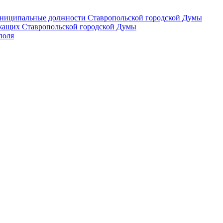
 муниципальные должности Ставропольской городской Думы
лужащих Ставропольской городской Думы
поля