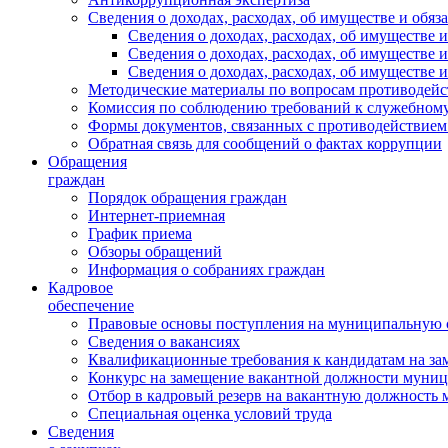
Сведения о доходах, расходах, об имуществе и обяз
Сведения о доходах, расходах, об имуществ
Сведения о доходах, расходах, об имуществе
Сведения о доходах, расходах, об имуществе 
Методические материалы по вопросам противодейс
Комиссия по соблюдению требований к служебному
Формы документов, связанных с противодействием
Обратная связь для сообщений о фактах коррупции
Обращения
граждан
Порядок обращения граждан
Интернет-приемная
График приема
Обзоры обращений
Информация о собраниях граждан
Кадровое
обеспечение
Правовые основы поступления на муниципальную 
Сведения о вакансиях
Квалификационные требования к кандидатам на за
Конкурс на замещение вакантной должности муни
Отбор в кадровый резерв на вакантную должность
Специальная оценка условий труда
Сведения