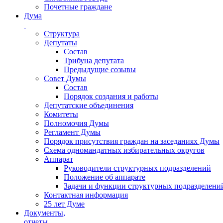
Почетные граждане
Дума
Структура
Депутаты
Состав
Трибуна депутата
Предыдущие созывы
Совет Думы
Состав
Порядок создания и работы
Депутатские объединения
Комитеты
Полномочия Думы
Регламент Думы
Порядок присутствия граждан на заседаниях Думы
Схема одномандатных избирательных округов
Аппарат
Руководители структурных подразделений
Положение об аппарате
Задачи и функции структурных подразделени
Контактная информация
25 лет Думе
Документы,
отчеты