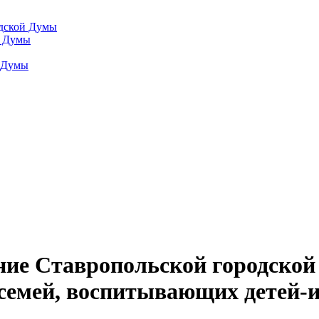
одской Думы
й Думы
й Думы
ение Ставропольской городско
семей, воспитывающих детей-ин