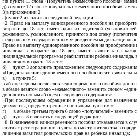
г)
в пункте 11 слова «Получатель ежемесячного пособия» замен
д)
в пункте 12 слова «получатель ежемесячного пособия» замени
3)
в приложении 2:
а)
пункт 2 изложить в следующей редакции:
«2. Право на выплату единовременного пособия на приобрете
возрасте до 18 лет, имеет один из родителей (усыновителей
рожденного, усыновленного, принятого под опеку (попечите
федеральным государственным учреждением медико-социальной 
Право на выплату единовременного пособия на приобретение к
инвалида в возрасте до 18 лет, имеет заявитель на кажд
индивидуальной программы реабилитации ребенка-инвалида, в
инвалидом возраста 18 лет.»;
б)
пункт 3 дополнить предложением следующего содержания
«Предоставление единовременного пособия носит заявительный
в)
в пункте 5:
в абзаце первом после слов «единовременного пособия» допол
в абзаце девятом слово «ежемесячного» заменить словом «еди
дополнить новым абзацем следующего содержания:
«При последующем обращении в управление для назначения 
документы, предусмотренные настоящим пунктом.»;
г)
в абзаце третьем пункта 6 слово «получателей» заменить 
д)
пункт 8 изложить в следующей редакции:
«8. В назначении единовременного пособия отказывается в слу
снятия с регистрационного учета по месту жительства в городе
лишения заявителя родительских прав на ребенка-инвалида;