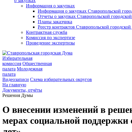
о закупках
Информация о закупках
Информация о закупках Ставропольской гор
Отчеты о закупках Ставропольской городско
Планы заказчика
Реестр контрактов Ставропольской городско
Контрактная служба
Комиссия по экспертизе
Проведение экспертизы
Избирательная
комиссия
Общественная
палата
Молодежная
палата
Видеозаписи
Схема избирательных округов
На главную
Документы, отчёты
Решения Думы
О внесении изменений в реш
мерах социальной поддержки 
лет»