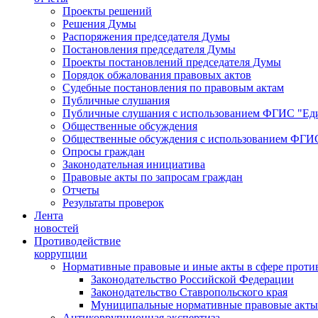
Проекты решений
Решения Думы
Распоряжения председателя Думы
Постановления председателя Думы
Проекты постановлений председателя Думы
Порядок обжалования правовых актов
Судебные постановления по правовым актам
Публичные слушания
Публичные слушания с использованием ФГИС "Еди
Общественные обсуждения
Общественные обсуждения с использованием ФГИС
Опросы граждан
Законодательная инициатива
Правовые акты по запросам граждан
Отчеты
Результаты проверок
Лента
новостей
Противодействие
коррупции
Нормативные правовые и иные акты в сфере проти
Законодательство Российской Федерации
Законодательство Ставропольского края
Муниципальные нормативные правовые акты
Антикоррупционная экспертиза