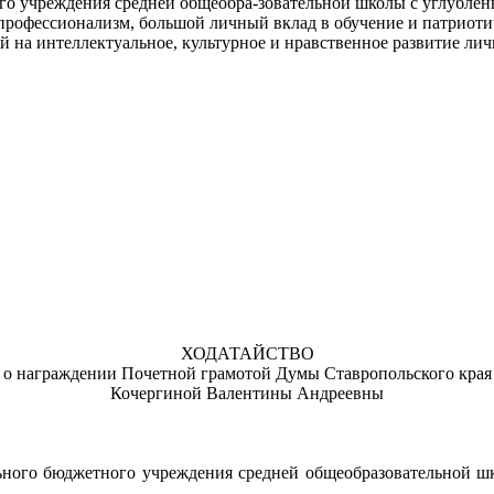
о учреждения средней общеобра-зовательной школы с углубленн
профессионализм, большой личный вклад в обучение и патриоти
 на интеллектуальное, культурное и нравственное развитие лич
ХОДАТАЙСТВО
о награждении Почетной грамотой Думы Ставропольского края
Кочергиной Валентины Андреевны
ьного бюджетного учреждения средней общеобразовательной ш