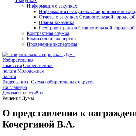
о закупках
Информация о закупках
Информация о закупках Ставропольской гор
Отчеты о закупках Ставропольской городско
Планы заказчика
Реестр контрактов Ставропольской городско
Контрактная служба
Комиссия по экспертизе
Проведение экспертизы
Избирательная
комиссия
Общественная
палата
Молодежная
палата
Видеозаписи
Схема избирательных округов
На главную
Документы, отчёты
Решения Думы
О представлении к награжде
Кочергиной В.А.