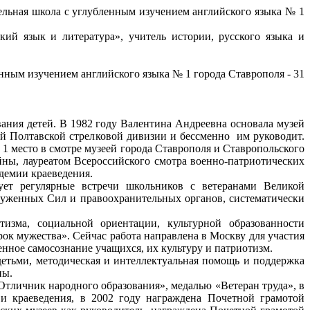
ельная школа с углубленным изучением английского языка № 1
кий язык и литература», учитель истории, русского языка и
ным изучением английского языка № 1 города Ставрополя - 31
ания детей.
В 1982 году Валентина Андреевна основала музей
й Полтавской стрелковой дивизии и бессменно
им руководит.
 1 место в смотре музеей города Ставрополя и Ставропольского
йны, лауреатом Всероссийского смотра военно-патриотических
демии краеведения.
ует регулярные встречи школьников с ветеранами Великой
руженных Сил и правоохранительных органов, систематически
тизма, социальной ориентации, культурной образованности
ок мужества». Сейчас работа направлена в Москву для участия
ное самосознание учащихся, их культуру и патриотизм.
детьми, методическая и интеллектуальная помощь и поддержка
ны.
Отличник народного образования», медалью «Ветеран труда», в
 и краеведения, в 2002 году награждена Почетной грамотой