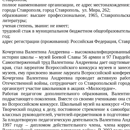
полное наименование организации, ее адрес местонахождения
города Ставрополя, город Ставрополь,
ул. Мира, 262;
образование: высшее профессиональное, 1965, Ставропольск
литературы;
ученая степень, звание: не имеет;
трудовой стаж в муниципальном бюджетном общеобразовательн
год;
адрес регистрации (проживания): Российская Федерация, Ставроп
Кочергина Валентина Андреевна – высококвалифицированный,
истории школы – музей Боевой Славы 56 армии и 97 Гвардей
Самоотверженный труд Валентины Андреевны дает ощутимые ре
края, стал лауреатом Всероссийского конкурса музеев и зан
музеев, ему присвоено звание лауреата Всероссийской конфер
Кочергина Валентина Андреевна проводит активную работ
Отечественной войны, сотрудничает со Ставропольской горо
организует участие школьников в акциях «Милосердие».
Работая педагогом дополнительного образования, Валенти
подрастающего поколения. Вместе со своими учениками она ст
во Всероссийском конкурсе. Школьный музей на конкурсе «От
Творческий подход к делу, постоянное стремление к самообр
классных руководителей, учителей-предметников в подготовк
За плодотворную педагогическую деятельность Валентина Андр
1997 году – дипломом действительного члена, члена корре