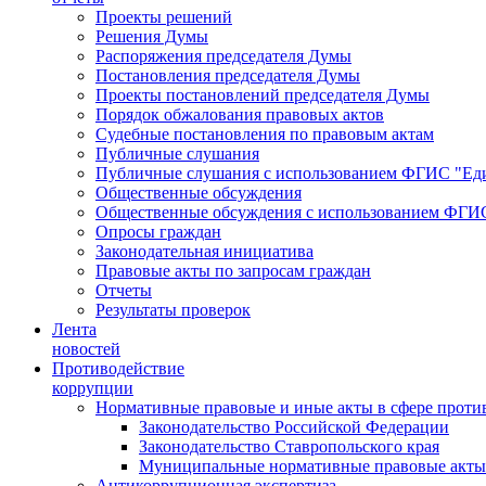
Проекты решений
Решения Думы
Распоряжения председателя Думы
Постановления председателя Думы
Проекты постановлений председателя Думы
Порядок обжалования правовых актов
Судебные постановления по правовым актам
Публичные слушания
Публичные слушания с использованием ФГИС "Еди
Общественные обсуждения
Общественные обсуждения с использованием ФГИС
Опросы граждан
Законодательная инициатива
Правовые акты по запросам граждан
Отчеты
Результаты проверок
Лента
новостей
Противодействие
коррупции
Нормативные правовые и иные акты в сфере проти
Законодательство Российской Федерации
Законодательство Ставропольского края
Муниципальные нормативные правовые акты
Антикоррупционная экспертиза