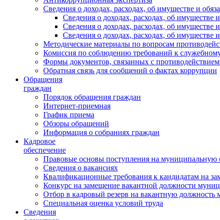
Сведения о доходах, расходах, об имуществе и обяз
Сведения о доходах, расходах, об имуществ
Сведения о доходах, расходах, об имуществе
Сведения о доходах, расходах, об имуществе 
Методические материалы по вопросам противодейс
Комиссия по соблюдению требований к служебному
Формы документов, связанных с противодействием
Обратная связь для сообщений о фактах коррупции
Обращения
граждан
Порядок обращения граждан
Интернет-приемная
График приема
Обзоры обращений
Информация о собраниях граждан
Кадровое
обеспечение
Правовые основы поступления на муниципальную 
Сведения о вакансиях
Квалификационные требования к кандидатам на за
Конкурс на замещение вакантной должности муни
Отбор в кадровый резерв на вакантную должность
Специальная оценка условий труда
Сведения