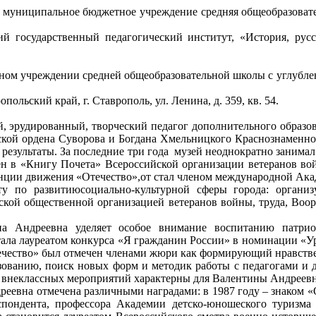
: муниципальное бюджетное учреждение средняя общеобразоват
ий государственный педагогический институт, «История, русс
ом учреждении средней общеобразовательной школы с углублен
ольский край, г. Ставрополь, ул. Ленина, д. 359, кв. 54.
 эрудированный, творческий педагог дополнительного образов
ской ордена Суворова и Богдана Хмельницкого Краснознаменно
зультаты. За последние три года
музей неоднократно занимал
есен в «Книгу Почета» Всероссийской организации ветеранов во
енции движения «Отечество»,от стал членом международной Ака
у по развитиюсоциально-культурной сферы города: организ
дской общественной организацией ветеранов войны, труда, Воо
на Андреевна уделяет особое внимание воспитанию патрио
ала лауреатом конкурса «Я гражданин России» в номинации «Ур
ечество» был отмечен членами жюри как формирующий нравствен
азованию, поиск новых форм и методик работы с педагогами и 
е внеклассных мероприятий характерны для Валентины Андреев
еевна отмечена различными наградами: в 1987 году – знаком «
спондента, профессора Академии детско-юношеского туризма