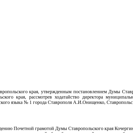
вропольского края, утвержденным постановлением Думы Ставр
ьского края, рассмотрев ходатайство директора муниципаль
кого языка № 1 города Ставрополя А.И.Онищенко, Ставропольс
аждению Почетной грамотой Думы Ставропольского края Кочерг