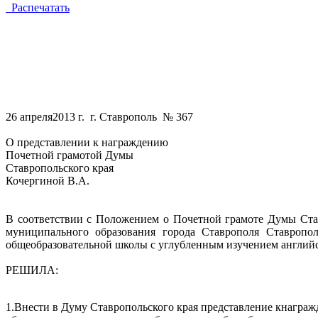
Распечатать
26 апреля
2013 г
.
г. Ставрополь
№ 367
О представлении к награждению
Поч
е
тной грамотой Думы
Ставропольского края
Кочергиной В.А.
В соответствии с Положением о Почетной грамоте Думы Ста
муниципального образования города Ставрополя Ставропол
общеобразовательной школы с углубленным изучением английс
РЕШИЛА:
1.
Внести в Думу Ставропольского края представление кнагр