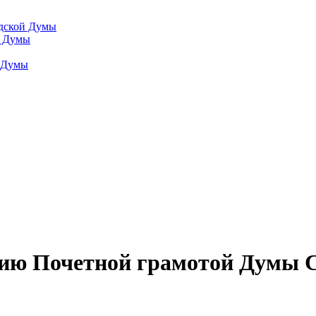
одской Думы
й Думы
й Думы
нию Почетной грамотой Думы 