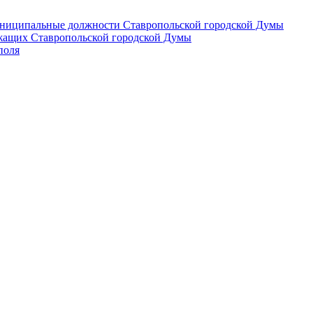
 муниципальные должности Ставропольской городской Думы
лужащих Ставропольской городской Думы
поля