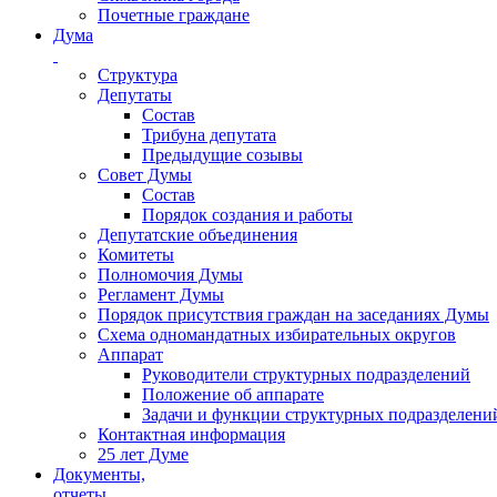
Почетные граждане
Дума
Структура
Депутаты
Состав
Трибуна депутата
Предыдущие созывы
Совет Думы
Состав
Порядок создания и работы
Депутатские объединения
Комитеты
Полномочия Думы
Регламент Думы
Порядок присутствия граждан на заседаниях Думы
Схема одномандатных избирательных округов
Аппарат
Руководители структурных подразделений
Положение об аппарате
Задачи и функции структурных подразделени
Контактная информация
25 лет Думе
Документы,
отчеты