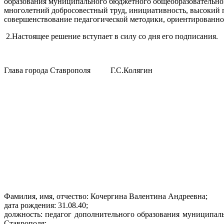
образования муниципального бюджетного общеобразовательног
многолетний добросовестный труд, инициативность, высокий 
совершенствование педагогической методики, ориентированной
2.
Настоящее решение вступает в силу со дня его подписания.
Глава
города Ставрополя
Г.С.Колягин
Фамилия, имя, отчество: Кочергина Валентина Андреевна;
дата рождения: 31.08.40;
должность: педагог дополнительного образования муниципал
Ставрополя;