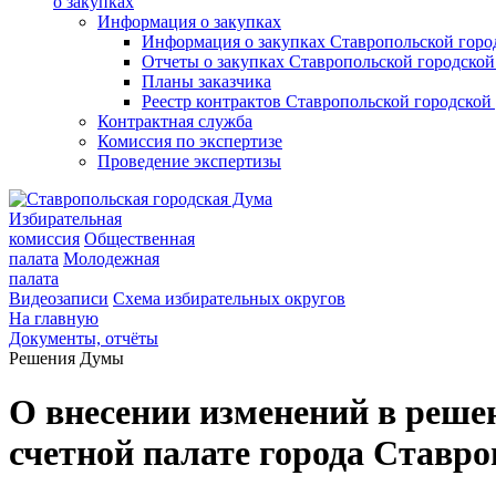
о закупках
Информация о закупках
Информация о закупках Ставропольской гор
Отчеты о закупках Ставропольской городско
Планы заказчика
Реестр контрактов Ставропольской городско
Контрактная служба
Комиссия по экспертизе
Проведение экспертизы
Избирательная
комиссия
Общественная
палата
Молодежная
палата
Видеозаписи
Схема избирательных округов
На главную
Документы, отчёты
Решения Думы
О внесении изменений в реше
счетной палате города Ставр