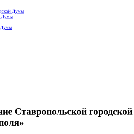
одской Думы
й Думы
й Думы
ние Ставропольской городско
ополя»