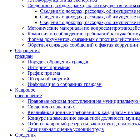
Сведения о доходах, расходах, об имуществе и обяз
Сведения о доходах, расходах, об имуществ
Сведения о доходах, расходах, об имуществе
Сведения о доходах, расходах, об имуществе 
Методические материалы по вопросам противодейс
Комиссия по соблюдению требований к служебному
Формы документов, связанных с противодействием
Обратная связь для сообщений о фактах коррупции
Обращения
граждан
Порядок обращения граждан
Интернет-приемная
График приема
Обзоры обращений
Информация о собраниях граждан
Кадровое
обеспечение
Правовые основы поступления на муниципальную 
Сведения о вакансиях
Квалификационные требования к кандидатам на за
Конкурс на замещение вакантной должности муни
Отбор в кадровый резерв на вакантную должность
Специальная оценка условий труда
Сведения