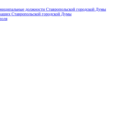
 муниципальные должности Ставропольской городской Думы
лужащих Ставропольской городской Думы
поля