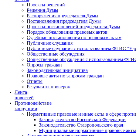
Проекты решений
Решения Думы
Распоряжения председателя Думы
Постановления председателя Думы
Проекты постановлений председателя Думы
Порядок обжалования правовых актов
Судебные постановления по правовым актам
Публичные слушания
Публичные слушания с использованием ФГИС "Еди
Общественные обсуждения
Общественные обсуждения с использованием ФГИС
Опросы граждан
Законодательная инициатива
Правовые акты по запросам граждан
Отчеты
Результаты проверок
Лента
новостей
Противодействие
коррупции
Нормативные правовые и иные акты в сфере проти
Законодательство Российской Федерации
Законодательство Ставропольского края
Муниципальные нормативные правовые акты
Антикоррупционная экспертиза