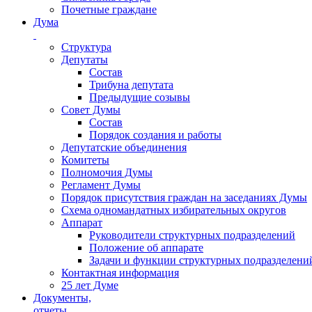
Почетные граждане
Дума
Структура
Депутаты
Состав
Трибуна депутата
Предыдущие созывы
Совет Думы
Состав
Порядок создания и работы
Депутатские объединения
Комитеты
Полномочия Думы
Регламент Думы
Порядок присутствия граждан на заседаниях Думы
Схема одномандатных избирательных округов
Аппарат
Руководители структурных подразделений
Положение об аппарате
Задачи и функции структурных подразделени
Контактная информация
25 лет Думе
Документы,
отчеты