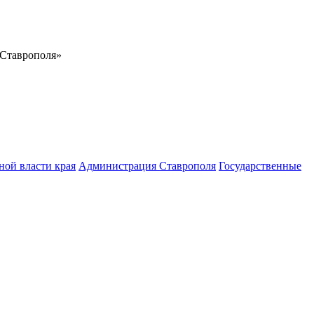
 Ставрополя»
ной власти края
Администрация Ставрополя
Государственные