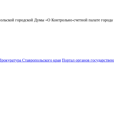
ольской городской Думы «О Контрольно-счетной палате города
Прокуратура Ставропольского края
Портал органов государствен