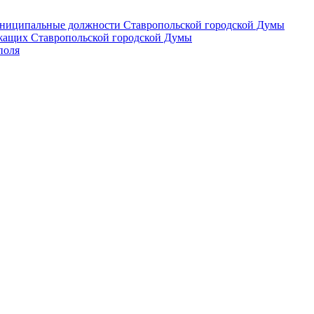
 муниципальные должности Ставропольской городской Думы
лужащих Ставропольской городской Думы
поля