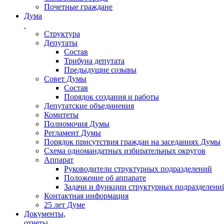
Почетные граждане
Дума
Структура
Депутаты
Состав
Трибуна депутата
Предыдущие созывы
Совет Думы
Состав
Порядок создания и работы
Депутатские объединения
Комитеты
Полномочия Думы
Регламент Думы
Порядок присутствия граждан на заседаниях Думы
Схема одномандатных избирательных округов
Аппарат
Руководители структурных подразделений
Положение об аппарате
Задачи и функции структурных подразделени
Контактная информация
25 лет Думе
Документы,
отчеты