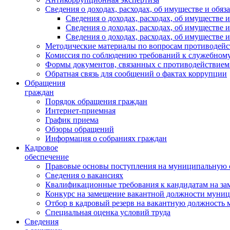
Сведения о доходах, расходах, об имуществе и обяз
Сведения о доходах, расходах, об имуществ
Сведения о доходах, расходах, об имуществе
Сведения о доходах, расходах, об имуществе 
Методические материалы по вопросам противодейс
Комиссия по соблюдению требований к служебному
Формы документов, связанных с противодействием
Обратная связь для сообщений о фактах коррупции
Обращения
граждан
Порядок обращения граждан
Интернет-приемная
График приема
Обзоры обращений
Информация о собраниях граждан
Кадровое
обеспечение
Правовые основы поступления на муниципальную 
Сведения о вакансиях
Квалификационные требования к кандидатам на за
Конкурс на замещение вакантной должности муни
Отбор в кадровый резерв на вакантную должность
Специальная оценка условий труда
Сведения