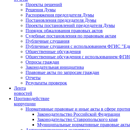
Проекты решений
Решения Думы
Распоряжения председателя Думы
Постановления председателя Думы
Проекты постановлений председателя Думы
Порядок обжалования правовых актов
Судебные постановления по правовым актам
Публичные слушания
Публичные слушания с использованием ФГИС "Еди
Общественные обсуждения
Общественные обсуждения с использованием ФГИС
Опросы граждан
Законодательная инициатива
Правовые акты по запросам граждан
Отчеты
Результаты проверок
Лента
новостей
Противодействие
коррупции
Нормативные правовые и иные акты в сфере проти
Законодательство Российской Федерации
Законодательство Ставропольского края
Муниципальные нормативные правовые акты
Антикоррупционная экспертиза