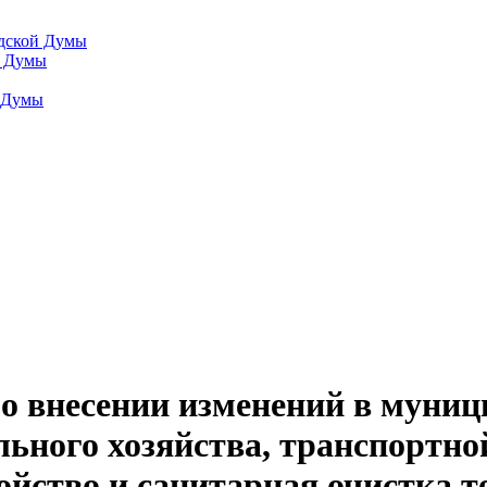
одской Думы
й Думы
й Думы
 о внесении изменений в муни
ного хозяйства, транспортно
ойство и санитарная очистка 