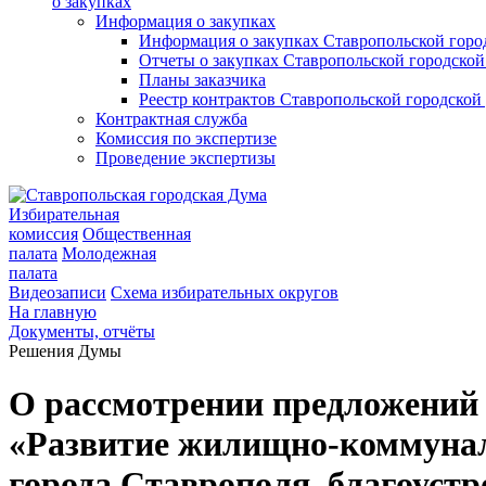
о закупках
Информация о закупках
Информация о закупках Ставропольской гор
Отчеты о закупках Ставропольской городско
Планы заказчика
Реестр контрактов Ставропольской городско
Контрактная служба
Комиссия по экспертизе
Проведение экспертизы
Избирательная
комиссия
Общественная
палата
Молодежная
палата
Видеозаписи
Схема избирательных округов
На главную
Документы, отчёты
Решения Думы
О рассмотрении предложений
«Развитие жилищно-коммуналь
города Ставрополя, благоустр