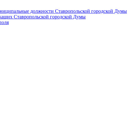
 муниципальные должности Ставропольской городской Думы
лужащих Ставропольской городской Думы
поля