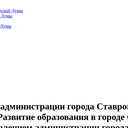
одской Думы
й Думы
й Думы
администрации города Ставроп
звитие образования в городе 
влением администрации города