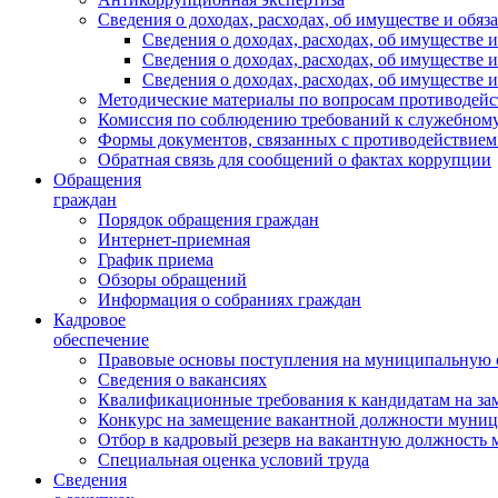
Сведения о доходах, расходах, об имуществе и обяз
Сведения о доходах, расходах, об имуществ
Сведения о доходах, расходах, об имуществе
Сведения о доходах, расходах, об имуществе 
Методические материалы по вопросам противодейс
Комиссия по соблюдению требований к служебному
Формы документов, связанных с противодействием
Обратная связь для сообщений о фактах коррупции
Обращения
граждан
Порядок обращения граждан
Интернет-приемная
График приема
Обзоры обращений
Информация о собраниях граждан
Кадровое
обеспечение
Правовые основы поступления на муниципальную 
Сведения о вакансиях
Квалификационные требования к кандидатам на за
Конкурс на замещение вакантной должности муни
Отбор в кадровый резерв на вакантную должность
Специальная оценка условий труда
Сведения