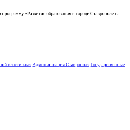
программу «Развитие образования в городе Ставрополе на
ной власти края
Администрация Ставрополя
Государственные