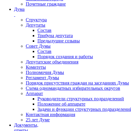
Почетные граждане
Дума
Структура
Депутаты
Состав
Трибуна депутата
Предыдущие созывы
Совет Думы
Состав
Порядок создания и работы
Депутатские объединения
Комитеты
Полномочия Думы
Регламент Думы
Порядок присутствия граждан на заседаниях Думы
Схема одномандатных избирательных округов
Аппарат
Руководители структурных подразделений
Положение об аппарате
Задачи и функции структурных подразделени
Контактная информация
25 лет Думе
Документы,
отчеты