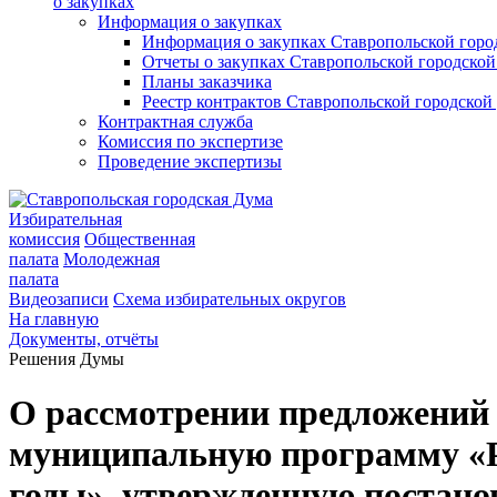
о закупках
Информация о закупках
Информация о закупках Ставропольской гор
Отчеты о закупках Ставропольской городско
Планы заказчика
Реестр контрактов Ставропольской городско
Контрактная служба
Комиссия по экспертизе
Проведение экспертизы
Избирательная
комиссия
Общественная
палата
Молодежная
палата
Видеозаписи
Схема избирательных округов
На главную
Документы, отчёты
Решения Думы
О рассмотрении предложений 
муниципальную программу «Ра
годы», утвержденную постано