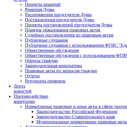
Проекты решений
Решения Думы
Распоряжения председателя Думы
Постановления председателя Думы
Проекты постановлений председателя Думы
Порядок обжалования правовых актов
Судебные постановления по правовым актам
Публичные слушания
Публичные слушания с использованием ФГИС "Еди
Общественные обсуждения
Общественные обсуждения с использованием ФГИС
Опросы граждан
Законодательная инициатива
Правовые акты по запросам граждан
Отчеты
Результаты проверок
Лента
новостей
Противодействие
коррупции
Нормативные правовые и иные акты в сфере проти
Законодательство Российской Федерации
Законодательство Ставропольского края
Муниципальные нормативные правовые акты
Антикоррупционная экспертиза