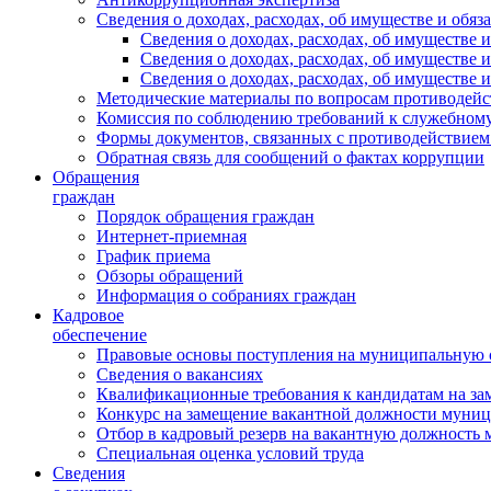
Сведения о доходах, расходах, об имуществе и обяз
Сведения о доходах, расходах, об имуществ
Сведения о доходах, расходах, об имуществе
Сведения о доходах, расходах, об имуществе 
Методические материалы по вопросам противодейс
Комиссия по соблюдению требований к служебному
Формы документов, связанных с противодействием
Обратная связь для сообщений о фактах коррупции
Обращения
граждан
Порядок обращения граждан
Интернет-приемная
График приема
Обзоры обращений
Информация о собраниях граждан
Кадровое
обеспечение
Правовые основы поступления на муниципальную 
Сведения о вакансиях
Квалификационные требования к кандидатам на за
Конкурс на замещение вакантной должности муни
Отбор в кадровый резерв на вакантную должность
Специальная оценка условий труда
Сведения