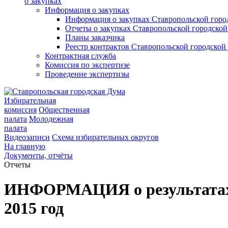
о закупках
Информация о закупках
Информация о закупках Ставропольской гор
Отчеты о закупках Ставропольской городско
Планы заказчика
Реестр контрактов Ставропольской городско
Контрактная служба
Комиссия по экспертизе
Проведение экспертизы
Избирательная
комиссия
Общественная
палата
Молодежная
палата
Видеозаписи
Схема избирательных округов
На главную
Документы, отчёты
Отчеты
ИНФОРМАЦИЯ о результатах 
2015 год