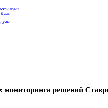
одской Думы
й Думы
й Думы
мониторинга решений Ставро