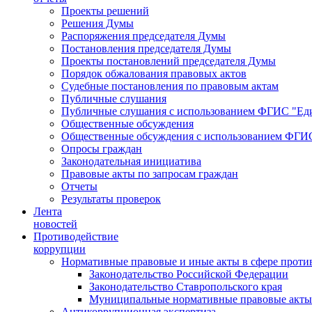
Проекты решений
Решения Думы
Распоряжения председателя Думы
Постановления председателя Думы
Проекты постановлений председателя Думы
Порядок обжалования правовых актов
Судебные постановления по правовым актам
Публичные слушания
Публичные слушания с использованием ФГИС "Еди
Общественные обсуждения
Общественные обсуждения с использованием ФГИС
Опросы граждан
Законодательная инициатива
Правовые акты по запросам граждан
Отчеты
Результаты проверок
Лента
новостей
Противодействие
коррупции
Нормативные правовые и иные акты в сфере проти
Законодательство Российской Федерации
Законодательство Ставропольского края
Муниципальные нормативные правовые акты
Антикоррупционная экспертиза