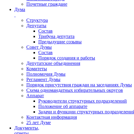
Почетные граждане
Дума
Структура
Депутаты
Состав
Трибуна депутата
Предыдущие созывы
Совет Думы
Состав
Порядок создания и работы
Депутатские объединения
Комитеты
Полномочия Думы
Регламент Думы
Порядок присутствия граждан на заседаниях Думы
Схема одномандатных избирательных округов
Аппарат
Руководители структурных подразделений
Положение об аппарате
Задачи и функции структурных подразделени
Контактная информация
25 лет Думе
Документы,
отчеты