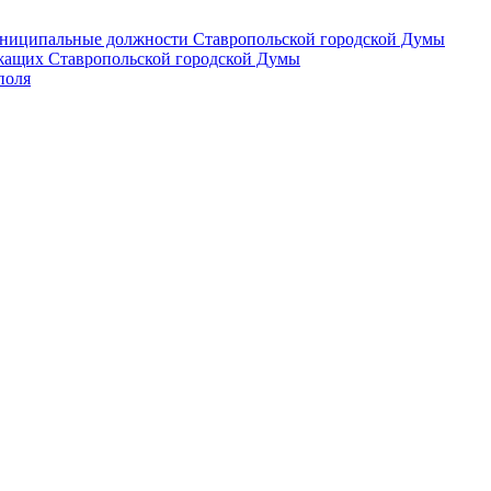
 муниципальные должности Ставропольской городской Думы
лужащих Ставропольской городской Думы
поля