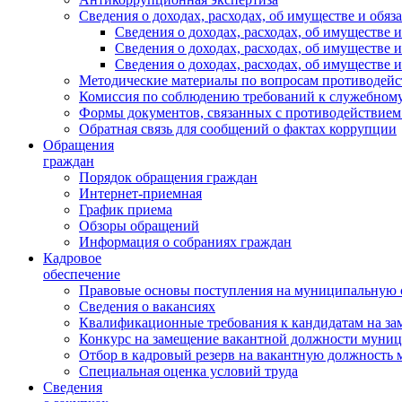
Сведения о доходах, расходах, об имуществе и обяз
Сведения о доходах, расходах, об имуществ
Сведения о доходах, расходах, об имуществе
Сведения о доходах, расходах, об имуществе 
Методические материалы по вопросам противодейс
Комиссия по соблюдению требований к служебному
Формы документов, связанных с противодействием
Обратная связь для сообщений о фактах коррупции
Обращения
граждан
Порядок обращения граждан
Интернет-приемная
График приема
Обзоры обращений
Информация о собраниях граждан
Кадровое
обеспечение
Правовые основы поступления на муниципальную 
Сведения о вакансиях
Квалификационные требования к кандидатам на за
Конкурс на замещение вакантной должности муни
Отбор в кадровый резерв на вакантную должность
Специальная оценка условий труда
Сведения