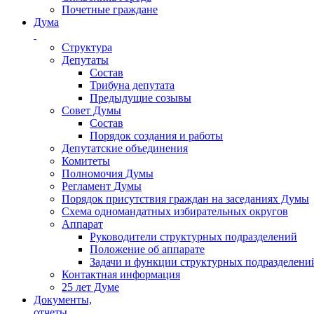
Почетные граждане
Дума
Структура
Депутаты
Состав
Трибуна депутата
Предыдущие созывы
Совет Думы
Состав
Порядок создания и работы
Депутатские объединения
Комитеты
Полномочия Думы
Регламент Думы
Порядок присутствия граждан на заседаниях Думы
Схема одномандатных избирательных округов
Аппарат
Руководители структурных подразделений
Положение об аппарате
Задачи и функции структурных подразделени
Контактная информация
25 лет Думе
Документы,
отчеты