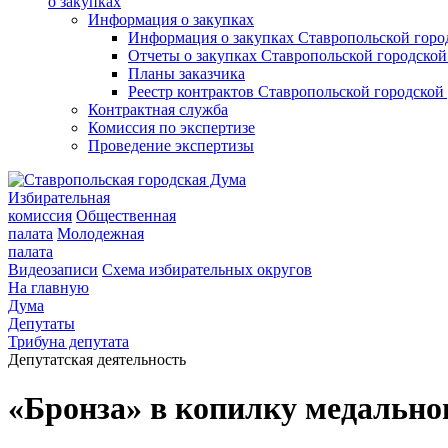
о закупках
Информация о закупках
Информация о закупках Ставропольской гор
Отчеты о закупках Ставропольской городско
Планы заказчика
Реестр контрактов Ставропольской городско
Контрактная служба
Комиссия по экспертизе
Проведение экспертизы
Избирательная
комиссия
Общественная
палата
Молодежная
палата
Видеозаписи
Схема избирательных округов
На главную
Дума
Депутаты
Трибуна депутата
Депутатская деятельность
«Бронза» в копилку медальног