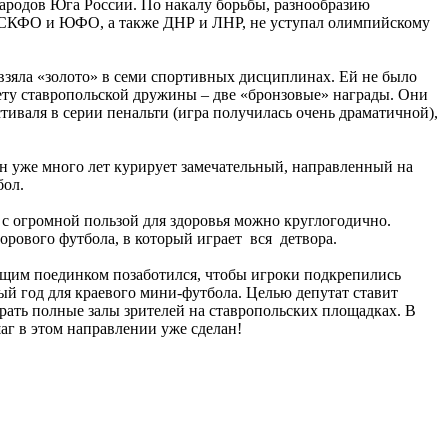
ародов Юга России. По накалу борьбы, разнообразию
з СКФО и ЮФО, а также ДНР и ЛНР, не уступал олимпийскому
взяла «золото» в семи спортивных дисциплинах. Ей не было
чету ставропольской дружины – две «бронзовые» награды. Они
тиваля в серии пенальти (игра получилась очень драматичной),
н уже много лет курирует замечательный, направленный на
бол.
 с огромной пользой для здоровья можно круглогодично.
орового футбола, в который играет вся детвора.
ающим поединком позаботился, чтобы игроки подкрепились
ый год для краевого мини-футбола. Целью депутат ставит
ирать полные залы зрителей на ставропольских площадках. В
аг в этом направлении уже сделан!