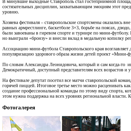
В минувшие выходные Ставрополь стал гостеприимной площадк
состязательных дисциплин, захватывающим эмоциям этот пред
уровню.
Хозяева фестиваля – ставропольские спортсмены оказались вне
равных армрестлинге, баскетболе 3×3, борьбе на поясах, дзюд
были завоеваны в гиревом спорте и турнире по мини-футболу. 
но выиграли «бронзу» и внесли вклад в медальную копилку рег
Ассоциацию мини-футбола Ставропольского края возглавляет 
популяризацию здорового образа жизни​ детей проект «Мини-ф
По словам Александра Леонидовича, который и сам когда-то и
Демократичный, доступный представителям всех возрастов и у
На фестивале депутат посетил все матчи ставропольской кома
горячей пиццей. Итоговое третье место можно расценивать ка
создание профессиональной команды по этому виду спорта, кот
этом нужна поддержка на всех уровнях региональной власти. К
Фотогалерея