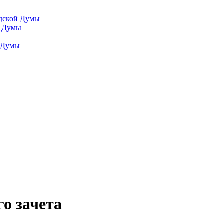
одской Думы
й Думы
й Думы
о зачета