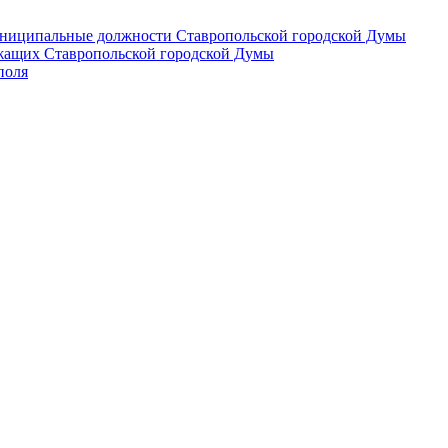
 муниципальные должности Ставропольской городской Думы
лужащих Ставропольской городской Думы
поля