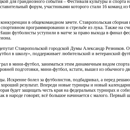
ой для грандиозного события – Фестиваля культуры и спорта н
ставительный форум, участниками которого стали 16 команд и
 конкуренции в общекомандном зачете. Ставропольская сборная 
о, спортивном программировании и стрельбе из лука. Также на с
Наши футболисты уступили в матче за право выхода в финал фес
иона.​
депутат Ставропольской городской Думы Александр Резников. О
утбол в школу», поддерживает любительский и ветеранский фут
грал в мини-футбол,​ заниматься этим динамичным видом спорта
ровней подготовки, мини-футбол, кстати, вышел из обычного дв
нды. Искренне болел за футболистов, подбадривал, а перед реш
к хороший результат. Впереди новые турниры и новый календарн
орая будет защищать честь края на федеральных турнирах и соб
ак в народе говорят, всё большое начинается с малого. Первый ш