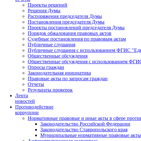
Проекты решений
Решения Думы
Распоряжения председателя Думы
Постановления председателя Думы
Проекты постановлений председателя Думы
Порядок обжалования правовых актов
Судебные постановления по правовым актам
Публичные слушания
Публичные слушания с использованием ФГИС "Еди
Общественные обсуждения
Общественные обсуждения с использованием ФГИС
Опросы граждан
Законодательная инициатива
Правовые акты по запросам граждан
Отчеты
Результаты проверок
Лента
новостей
Противодействие
коррупции
Нормативные правовые и иные акты в сфере проти
Законодательство Российской Федерации
Законодательство Ставропольского края
Муниципальные нормативные правовые акты
Антикоррупционная экспертиза