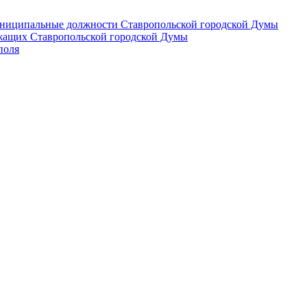
 муниципальные должности Ставропольской городской Думы
лужащих Ставропольской городской Думы
поля