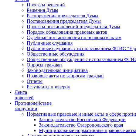
Проекты решений
Решения Думы
Распоряжения председателя Думы
Постановления председателя Думы
Проекты постановлений председателя Думы
Порядок обжалования правовых актов
Судебные постановления по правовым актам
Публичные слушания
Публичные слушания с использованием ФГИС "Еди
Общественные обсуждения
Общественные обсуждения с использованием ФГИС
Опросы граждан
Законодательная инициатива
Правовые акты по запросам граждан
Отчеты
Результаты проверок
Лента
новостей
Противодействие
коррупции
Нормативные правовые и иные акты в сфере проти
Законодательство Российской Федерации
Законодательство Ставропольского края
Муниципальные нормативные правовые акты
Антикоррупционная экспертиза