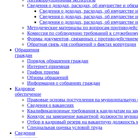
Сведения о доходах, расходах, об имуществе и обяз
Сведения о доходах, расходах, об имуществ
Сведения о доходах, расходах, об имуществе
Сведения о доходах, расходах, об имуществе 
Методические материалы по вопросам противодейс
Комиссия по соблюдению требований к служебному
Формы документов, связанных с противодействием
Обратная связь для сообщений о фактах коррупции
Обращения
граждан
Порядок обращения граждан
Интернет-приемная
График приема
Обзоры обращений
Информация о собраниях граждан
Кадровое
обеспечение
Правовые основы поступления на муниципальную 
Сведения о вакансиях
Квалификационные требования к кандидатам на за
Конкурс на замещение вакантной должности муни
Отбор в кадровый резерв на вакантную должность
Специальная оценка условий труда
Сведения