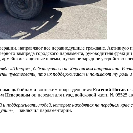
перации, направляют все неравнодушные граждане. Активную 
первого зампреда городского парламента, руководителя фракци
 армейские защитные шлемы, пусковое зарядное устройство воен
тряда «Шторм», действующего на Херсонском направлении. В з
жны чувствовать, что их поддерживают и понимают ту роль и 
, – помощь бойцам и воинским подразделениям
Евгений Пятак
ока
ом Неверовым
он передал для нужд войсковой части № 05525 а
й и поддерживать людей, которые находятся на переднем крае 
тупит
», – заключил парламентарий.