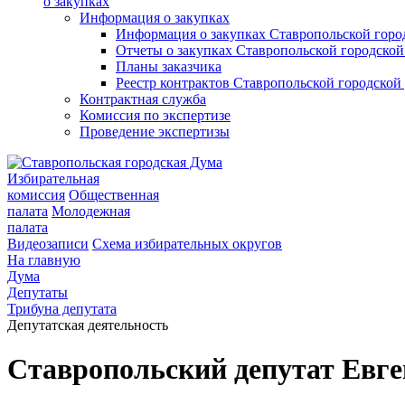
о закупках
Информация о закупках
Информация о закупках Ставропольской гор
Отчеты о закупках Ставропольской городско
Планы заказчика
Реестр контрактов Ставропольской городско
Контрактная служба
Комиссия по экспертизе
Проведение экспертизы
Избирательная
комиссия
Общественная
палата
Молодежная
палата
Видеозаписи
Схема избирательных округов
На главную
Дума
Депутаты
Трибуна депутата
Депутатская деятельность
Ставропольский депутат Евге