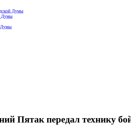
одской Думы
й Думы
й Думы
ний Пятак передал технику бо