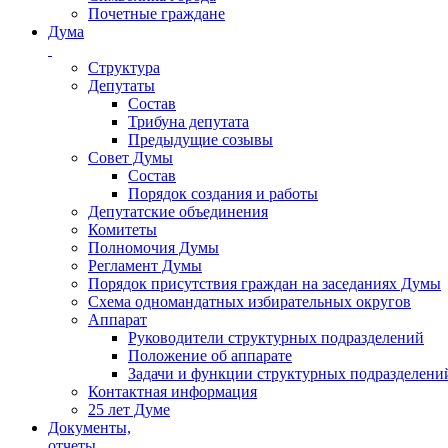
Почетные граждане
Дума
Структура
Депутаты
Состав
Трибуна депутата
Предыдущие созывы
Совет Думы
Состав
Порядок создания и работы
Депутатские объединения
Комитеты
Полномочия Думы
Регламент Думы
Порядок присутствия граждан на заседаниях Думы
Схема одномандатных избирательных округов
Аппарат
Руководители структурных подразделений
Положение об аппарате
Задачи и функции структурных подразделени
Контактная информация
25 лет Думе
Документы,
отчеты