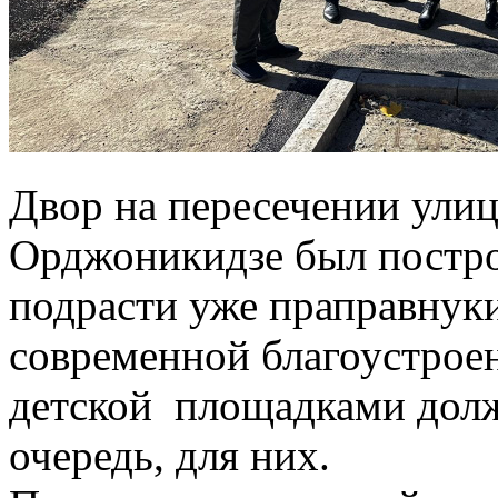
Двор на пересечении улиц
Орджоникидзе был постро
подрасти уже праправнук
современной благоустрое
детской площадками долж
очередь, для них.