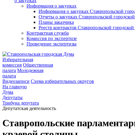
о закупках
Информация о закупках
Информация о закупках Ставропольской гор
Отчеты о закупках Ставропольской городско
Планы заказчика
Реестр контрактов Ставропольской городско
Контрактная служба
Комиссия по экспертизе
Проведение экспертизы
Избирательная
комиссия
Общественная
палата
Молодежная
палата
Видеозаписи
Схема избирательных округов
На главную
Дума
Депутаты
Трибуна депутата
Депутатская деятельность
Ставропольские парламентари
краевой столицы