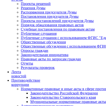
Проекты решений
Решения Думы
Распоряжения председателя Думы
Постановления председателя Думы
Проекты постановлений председателя Думы
Порядок обжалования правовых актов
Судебные постановления по правовым актам
Публичные слушания
Публичные слушания с использованием ФГИС "Еди
Общественные обсуждения
Общественные обсуждения с использованием ФГИС
Опросы граждан
Законодательная инициатива
Правовые акты по запросам граждан
Отчеты
Результаты проверок
Лента
новостей
Противодействие
коррупции
Нормативные правовые и иные акты в сфере проти
Законодательство Российской Федерации
Законодательство Ставропольского края
Муниципальные нормативные правовые акты
Антикоррупционная экспертиза