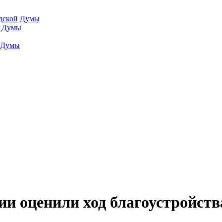
одской Думы
й Думы
й Думы
и оценили ход благоустройств