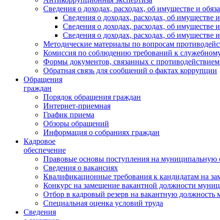
Сведения о доходах, расходах, об имуществе и обяз
Сведения о доходах, расходах, об имуществ
Сведения о доходах, расходах, об имуществе
Сведения о доходах, расходах, об имуществе 
Методические материалы по вопросам противодейс
Комиссия по соблюдению требований к служебному
Формы документов, связанных с противодействием
Обратная связь для сообщений о фактах коррупции
Обращения
граждан
Порядок обращения граждан
Интернет-приемная
График приема
Обзоры обращений
Информация о собраниях граждан
Кадровое
обеспечение
Правовые основы поступления на муниципальную 
Сведения о вакансиях
Квалификационные требования к кандидатам на за
Конкурс на замещение вакантной должности муни
Отбор в кадровый резерв на вакантную должность
Специальная оценка условий труда
Сведения