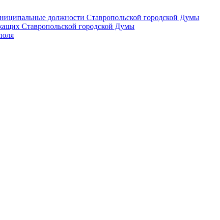
 муниципальные должности Ставропольской городской Думы
лужащих Ставропольской городской Думы
поля