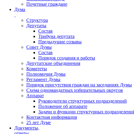
Почетные граждане
Дума
Структура
Депутаты
Состав
Трибуна депутата
Предыдущие созывы
Совет Думы
Состав
Порядок создания и работы
Депутатские объединения
Комитеты
Полномочия Думы
Регламент Думы
Порядок присутствия граждан на заседаниях Думы
Схема одномандатных избирательных округов
Аппарат
Руководители структурных подразделений
Положение об аппарате
Задачи и функции структурных подразделени
Контактная информация
25 лет Думе
Документы,
отчеты