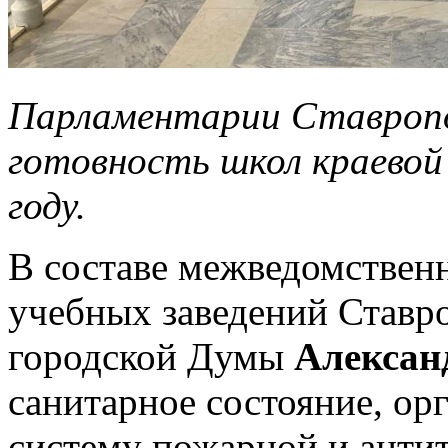
Парламентарии Ставроп
готовность школ краевой
году.
В составе межведомствен
учебных заведений Ставр
городской Думы
Алексан
санитарное состояние, ор
систему пожарной и анти