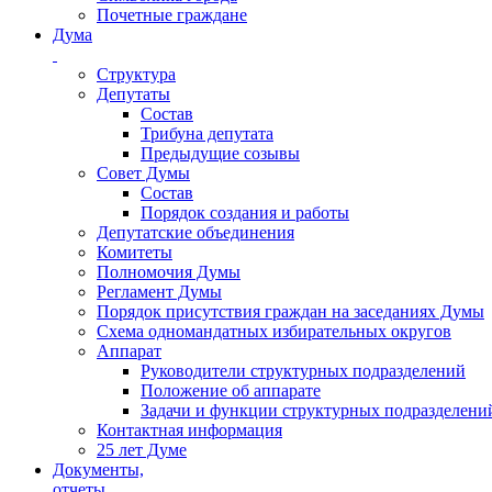
Почетные граждане
Дума
Структура
Депутаты
Состав
Трибуна депутата
Предыдущие созывы
Совет Думы
Состав
Порядок создания и работы
Депутатские объединения
Комитеты
Полномочия Думы
Регламент Думы
Порядок присутствия граждан на заседаниях Думы
Схема одномандатных избирательных округов
Аппарат
Руководители структурных подразделений
Положение об аппарате
Задачи и функции структурных подразделени
Контактная информация
25 лет Думе
Документы,
отчеты