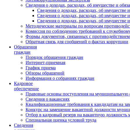
Сведения о доходах, расходах, об имуществе и обяз
Сведения о доходах, расходах, об имуществ
Сведения о доходах, расходах, об имуществе
Сведения о доходах, расходах, об имуществе 
Методические материалы по вопросам противодейс
Комиссия по соблюдению требований к служебному
Формы документов, связанных с противодействием
Обратная связь для сообщений о фактах коррупции
Обращения
граждан
Порядок обращения граждан
Интернет-приемная
График приема
Обзоры обращений
Информация о собраниях граждан
Кадровое
обеспечение
Правовые основы поступления на муниципальную 
Сведения о вакансиях
Квалификационные требования к кандидатам на за
Конкурс на замещение вакантной должности муни
Отбор в кадровый резерв на вакантную должность
Специальная оценка условий труда
Сведения