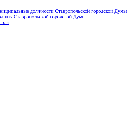
 муниципальные должности Ставропольской городской Думы
лужащих Ставропольской городской Думы
поля