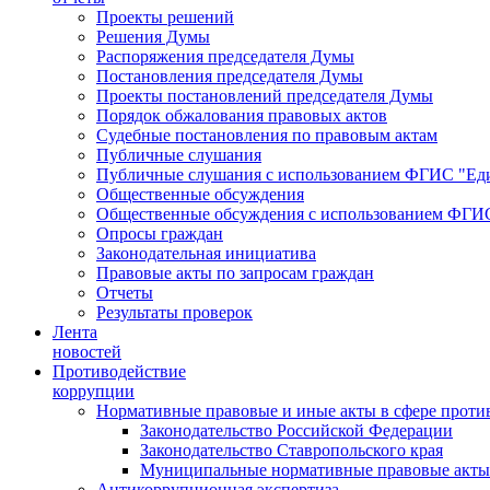
Проекты решений
Решения Думы
Распоряжения председателя Думы
Постановления председателя Думы
Проекты постановлений председателя Думы
Порядок обжалования правовых актов
Судебные постановления по правовым актам
Публичные слушания
Публичные слушания с использованием ФГИС "Еди
Общественные обсуждения
Общественные обсуждения с использованием ФГИС
Опросы граждан
Законодательная инициатива
Правовые акты по запросам граждан
Отчеты
Результаты проверок
Лента
новостей
Противодействие
коррупции
Нормативные правовые и иные акты в сфере проти
Законодательство Российской Федерации
Законодательство Ставропольского края
Муниципальные нормативные правовые акты
Антикоррупционная экспертиза