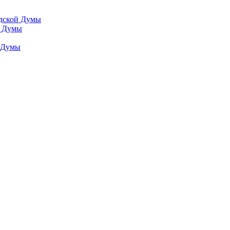
одской Думы
й Думы
й Думы