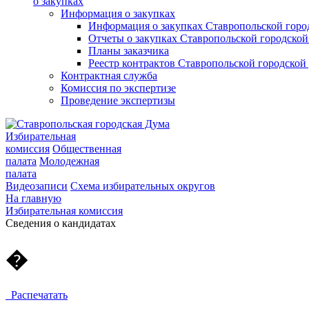
о закупках
Информация о закупках
Информация о закупках Ставропольской гор
Отчеты о закупках Ставропольской городско
Планы заказчика
Реестр контрактов Ставропольской городско
Контрактная служба
Комиссия по экспертизе
Проведение экспертизы
Избирательная
комиссия
Общественная
палата
Молодежная
палата
Видеозаписи
Схема избирательных округов
На главную
Избирательная комиссия
Cведения о кандидатах
�
Распечатать