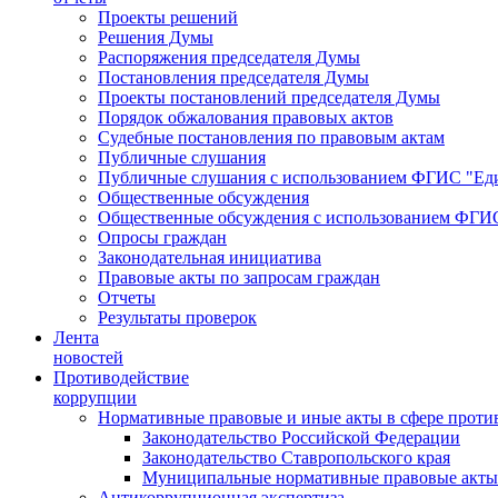
Проекты решений
Решения Думы
Распоряжения председателя Думы
Постановления председателя Думы
Проекты постановлений председателя Думы
Порядок обжалования правовых актов
Судебные постановления по правовым актам
Публичные слушания
Публичные слушания с использованием ФГИС "Еди
Общественные обсуждения
Общественные обсуждения с использованием ФГИС
Опросы граждан
Законодательная инициатива
Правовые акты по запросам граждан
Отчеты
Результаты проверок
Лента
новостей
Противодействие
коррупции
Нормативные правовые и иные акты в сфере проти
Законодательство Российской Федерации
Законодательство Ставропольского края
Муниципальные нормативные правовые акты
Антикоррупционная экспертиза