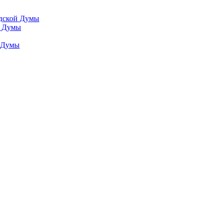
одской Думы
й Думы
й Думы