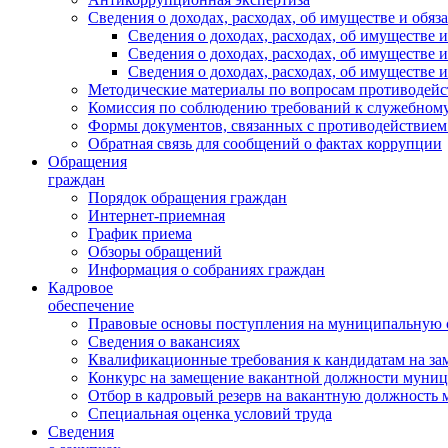
Сведения о доходах, расходах, об имуществе и обяз
Сведения о доходах, расходах, об имуществ
Сведения о доходах, расходах, об имуществе
Сведения о доходах, расходах, об имуществе 
Методические материалы по вопросам противодейс
Комиссия по соблюдению требований к служебному
Формы документов, связанных с противодействием
Обратная связь для сообщений о фактах коррупции
Обращения
граждан
Порядок обращения граждан
Интернет-приемная
График приема
Обзоры обращений
Информация о собраниях граждан
Кадровое
обеспечение
Правовые основы поступления на муниципальную 
Сведения о вакансиях
Квалификационные требования к кандидатам на за
Конкурс на замещение вакантной должности муни
Отбор в кадровый резерв на вакантную должность
Специальная оценка условий труда
Сведения