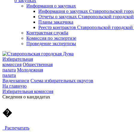
о закупках
Информация о закупках
Информация о закупках Ставропольской гор
Отчеты о закупках Ставропольской городско
Планы заказчика
Реестр контрактов Ставропольской городско
Контрактная служба
Комиссия по экспертизе
Проведение экспертизы
Избирательная
комиссия
Общественная
палата
Молодежная
палата
Видеозаписи
Схема избирательных округов
На главную
Избирательная комиссия
Cведения о кандидатах
�
Распечатать