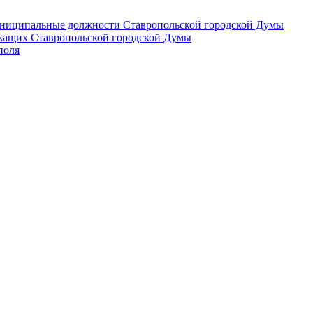
 муниципальные должности Ставропольской городской Думы
лужащих Ставропольской городской Думы
поля