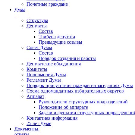
Почетные граждане
Дума
Структура
Депутаты
Состав
Трибуна депутата
Предыдущие созывы
Совет Думы
Состав
Порядок создания и работы
Депутатские объединения
Комитеты
Полномочия Думы
Регламент Думы
Порядок присутствия граждан на заседаниях Думы
Схема одномандатных избирательных округов
Аппарат
Руководители структурных подразделений
Положение об аппарате
Задачи и функции структурных подразделени
Контактная информация
25 лет Думе
Документы,
отчеты