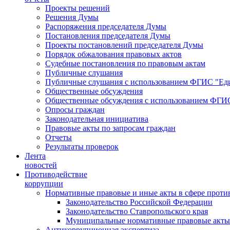
Проекты решений
Решения Думы
Распоряжения председателя Думы
Постановления председателя Думы
Проекты постановлений председателя Думы
Порядок обжалования правовых актов
Судебные постановления по правовым актам
Публичные слушания
Публичные слушания с использованием ФГИС "Еди
Общественные обсуждения
Общественные обсуждения с использованием ФГИС
Опросы граждан
Законодательная инициатива
Правовые акты по запросам граждан
Отчеты
Результаты проверок
Лента
новостей
Противодействие
коррупции
Нормативные правовые и иные акты в сфере проти
Законодательство Российской Федерации
Законодательство Ставропольского края
Муниципальные нормативные правовые акты
Антикоррупционная экспертиза