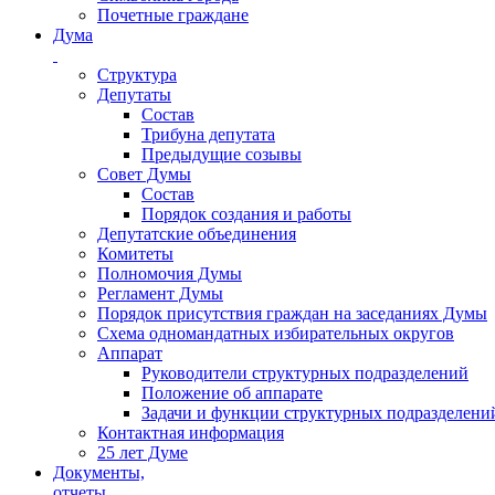
Почетные граждане
Дума
Структура
Депутаты
Состав
Трибуна депутата
Предыдущие созывы
Совет Думы
Состав
Порядок создания и работы
Депутатские объединения
Комитеты
Полномочия Думы
Регламент Думы
Порядок присутствия граждан на заседаниях Думы
Схема одномандатных избирательных округов
Аппарат
Руководители структурных подразделений
Положение об аппарате
Задачи и функции структурных подразделени
Контактная информация
25 лет Думе
Документы,
отчеты