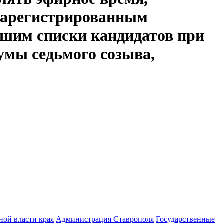
зарегистрированным
вшим списки кандидатов при
умы седьмого созыва,
ной власти края
Администрация Ставрополя
Государственные