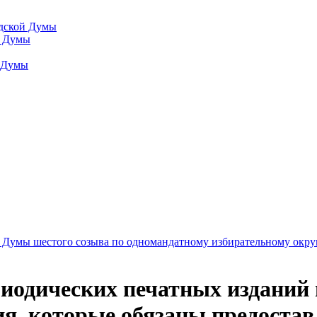
одской Думы
й Думы
й Думы
 Думы шестого созыва по одномандатному избирательному окру
иодических печатных изданий
я, которые обязаны предостав