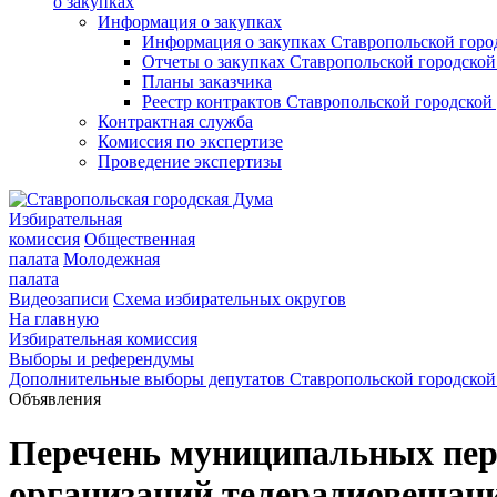
о закупках
Информация о закупках
Информация о закупках Ставропольской гор
Отчеты о закупках Ставропольской городско
Планы заказчика
Реестр контрактов Ставропольской городско
Контрактная служба
Комиссия по экспертизе
Проведение экспертизы
Избирательная
комиссия
Общественная
палата
Молодежная
палата
Видеозаписи
Схема избирательных округов
На главную
Избирательная комиссия
Выборы и референдумы
Дополнительные выборы депутатов Ставропольской городской
Объявления
Перечень муниципальных пер
организаций телерадиовещани