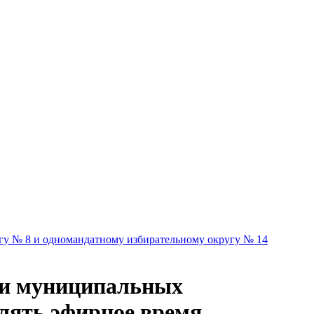
гу № 8 и одномандатному избирательному округу № 14
 и муниципальных
лять эфирное время,