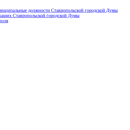
 муниципальные должности Ставропольской городской Думы
лужащих Ставропольской городской Думы
поля