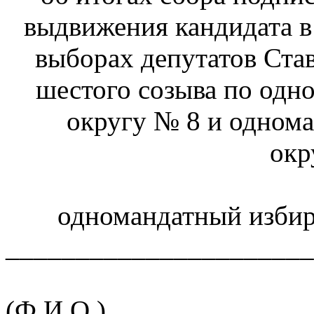
выдвижения кандидата в
выборах депутатов Ста
шестого созыва по одн
округу № 8 и одном
окр
одномандатный избир
______________________
(Ф.И.О.)