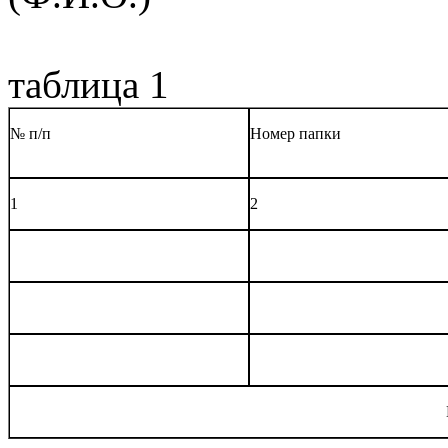
таблица 1
№ п/п
Номер папки
1
2