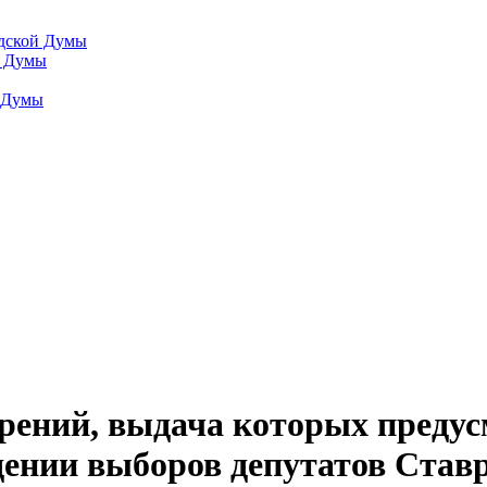
одской Думы
й Думы
й Думы
рений, выдача которых преду
дении выборов депутатов Став