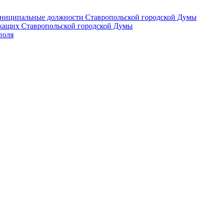
 муниципальные должности Ставропольской городской Думы
лужащих Ставропольской городской Думы
поля