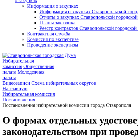
о закупках
Информация о закупках
Информация о закупках Ставропольской гор
Отчеты о закупках Ставропольской городско
Планы заказчика
Реестр контрактов Ставропольской городско
Контрактная служба
Комиссия по экспертизе
Проведение экспертизы
Избирательная
комиссия
Общественная
палата
Молодежная
палата
Видеозаписи
Схема избирательных округов
На главную
Избирательная комиссия
Постановления
Постановления избирательной комиссии города Ставрополя
О формах отдельных удостове
законодательством при прове