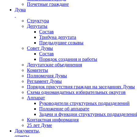
Почетные граждане
Дума
Структура
Депутаты
Состав
Трибуна депутата
Предыдущие созывы
Совет Думы
Состав
Порядок создания и работы
Депутатские объединения
Комитеты
Полномочия Думы
Регламент Думы
Порядок присутствия граждан на заседаниях Думы
Схема одномандатных избирательных округов
Аппарат
Руководители структурных подразделений
Положение об аппарате
Задачи и функции структурных подразделени
Контактная информация
25 лет Думе
Документы,
отчеты