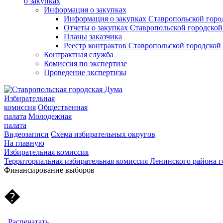
о закупках
Информация о закупках
Информация о закупках Ставропольской гор
Отчеты о закупках Ставропольской городско
Планы заказчика
Реестр контрактов Ставропольской городско
Контрактная служба
Комиссия по экспертизе
Проведение экспертизы
Избирательная
комиссия
Общественная
палата
Молодежная
палата
Видеозаписи
Схема избирательных округов
На главную
Избирательная комиссия
Территориальная избирательная комиссия Ленинского района 
Финансирование выборов
�
Распечатать