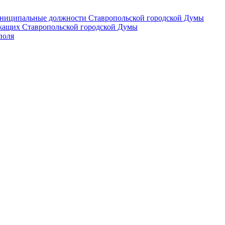
 муниципальные должности Ставропольской городской Думы
лужащих Ставропольской городской Думы
поля