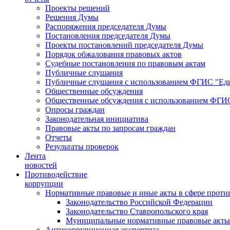
Проекты решений
Решения Думы
Распоряжения председателя Думы
Постановления председателя Думы
Проекты постановлений председателя Думы
Порядок обжалования правовых актов
Судебные постановления по правовым актам
Публичные слушания
Публичные слушания с использованием ФГИС "Еди
Общественные обсуждения
Общественные обсуждения с использованием ФГИС
Опросы граждан
Законодательная инициатива
Правовые акты по запросам граждан
Отчеты
Результаты проверок
Лента
новостей
Противодействие
коррупции
Нормативные правовые и иные акты в сфере проти
Законодательство Российской Федерации
Законодательство Ставропольского края
Муниципальные нормативные правовые акты
Антикоррупционная экспертиза