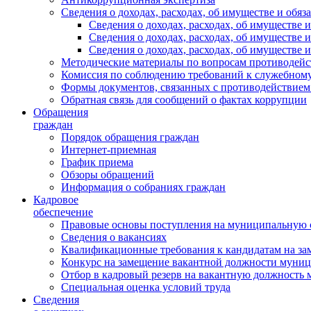
Сведения о доходах, расходах, об имуществе и обяз
Сведения о доходах, расходах, об имуществ
Сведения о доходах, расходах, об имуществе
Сведения о доходах, расходах, об имуществе 
Методические материалы по вопросам противодейс
Комиссия по соблюдению требований к служебному
Формы документов, связанных с противодействием
Обратная связь для сообщений о фактах коррупции
Обращения
граждан
Порядок обращения граждан
Интернет-приемная
График приема
Обзоры обращений
Информация о собраниях граждан
Кадровое
обеспечение
Правовые основы поступления на муниципальную 
Сведения о вакансиях
Квалификационные требования к кандидатам на за
Конкурс на замещение вакантной должности муни
Отбор в кадровый резерв на вакантную должность
Специальная оценка условий труда
Сведения