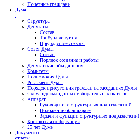
Почетные граждане
Дума
Структура
Депутаты
Состав
Трибуна депутата
Предыдущие созывы
Совет Думы
Состав
Порядок создания и работы
Депутатские объединения
Комитеты
Полномочия Думы
Регламент Думы
Порядок присутствия граждан на заседаниях Думы
Схема одномандатных избирательных округов
Аппарат
Руководители структурных подразделений
Положение об аппарате
Задачи и функции структурных подразделени
Контактная информация
25 лет Думе
Документы,
отчеты