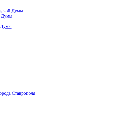
одской Думы
й Думы
й Думы
города Ставрополя