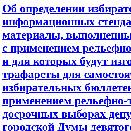
Об определении избират
информационных стенда
материалы, выполненны
с применением рельефно
и для которых будут из
трафареты для самостоя
избирательных бюллетене
применением рельефно-
досрочных выборах деп
городской Думы девятог