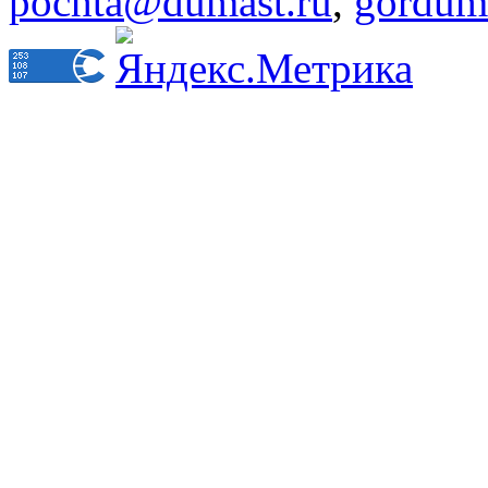
pochta@dumast.ru
,
gordum