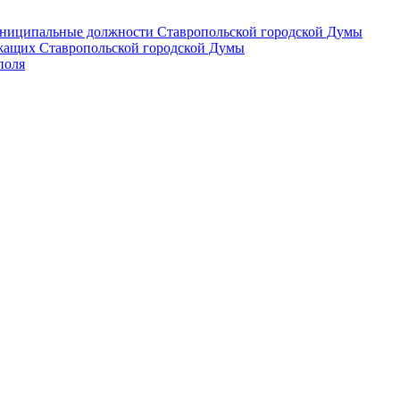
 муниципальные должности Ставропольской городской Думы
лужащих Ставропольской городской Думы
поля