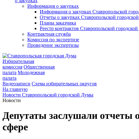
о закупках
Информация о закупках
Информация о закупках Ставропольской гор
Отчеты о закупках Ставропольской городско
Планы заказчика
Реестр контрактов Ставропольской городско
Контрактная служба
Комиссия по экспертизе
Проведение экспертизы
Избирательная
комиссия
Общественная
палата
Молодежная
палата
Видеозаписи
Схема избирательных округов
На главную
Новости Ставропольской городской Думы
Новости
Депутаты заслушали отчеты о
сфере