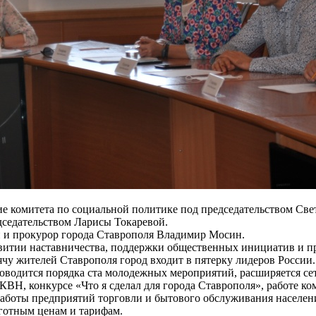
е комитета по социальной политике под председательством Све
дседательством Ларисы Токаревой.
н и прокурор города Ставрополя Владимир Мосин.
тии наставничества, поддержки общественных инициатив и проек
сячу жителей Ставрополя город входит в пятерку лидеров России
водится порядка ста молодежных мероприятий, расширяется сет
КВН, конкурсе «Что я сделал для города Ставрополя», работе к
работы предприятий торговли и бытового обслуживания населен
готным ценам и тарифам.