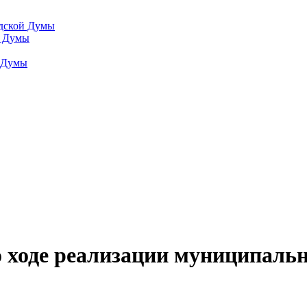
одской Думы
й Думы
й Думы
 ходе реализации муниципаль