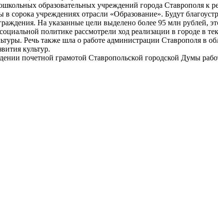
ошкольных образовательных учреждений города Ставрополя к р
ы в сорока учреждениях отрасли «Образование». Будут благоуст
граждения. На указанные цели выделено более 95 млн рублей, э
по социальной политике рассмотрели ход реализации в городе в
ьтуры. Речь также шла о работе администрации Ставрополя в об
вития культур.
ждении почетной грамотой Ставропольской городской Думы рабо