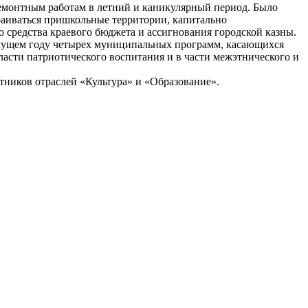
емонтным работам в летний и каникулярный период. Было
раиваться пришкольные территории, капитально
то средства краевого бюджета и ассигнования городской казны.
 текущем году четырех муниципальных программ, касающихся
ласти патриотического воспитания и в части межэтнического и
тников отраслей «Культура» и «Образование».