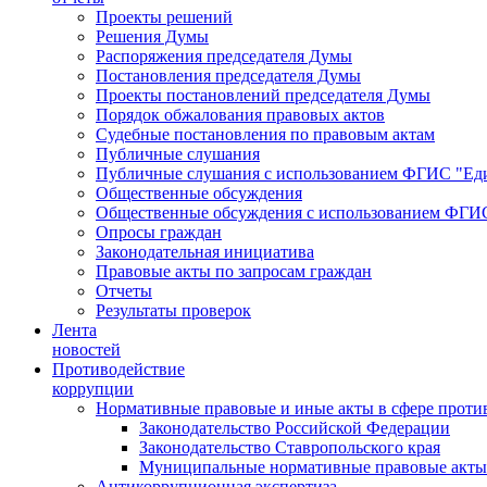
Проекты решений
Решения Думы
Распоряжения председателя Думы
Постановления председателя Думы
Проекты постановлений председателя Думы
Порядок обжалования правовых актов
Судебные постановления по правовым актам
Публичные слушания
Публичные слушания с использованием ФГИС "Еди
Общественные обсуждения
Общественные обсуждения с использованием ФГИС
Опросы граждан
Законодательная инициатива
Правовые акты по запросам граждан
Отчеты
Результаты проверок
Лента
новостей
Противодействие
коррупции
Нормативные правовые и иные акты в сфере проти
Законодательство Российской Федерации
Законодательство Ставропольского края
Муниципальные нормативные правовые акты
Антикоррупционная экспертиза