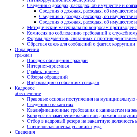
Сведения о доходах, расходах, об имуществе и обяз
Сведения о доходах, расходах, об имуществ
Сведения о доходах, расходах, об имуществе
Сведения о доходах, расходах, об имуществе 
Методические материалы по вопросам противодейс
Комиссия по соблюдению требований к служебному
Формы документов, связанных с противодействием
Обратная связь для сообщений о фактах коррупции
Обращения
граждан
Порядок обращения граждан
Интернет-приемная
График приема
Обзоры обращений
Информация о собраниях граждан
Кадровое
обеспечение
Правовые основы поступления на муниципальную 
Сведения о вакансиях
Квалификационные требования к кандидатам на за
Конкурс на замещение вакантной должности муни
Отбор в кадровый резерв на вакантную должность
Специальная оценка условий труда
Сведения