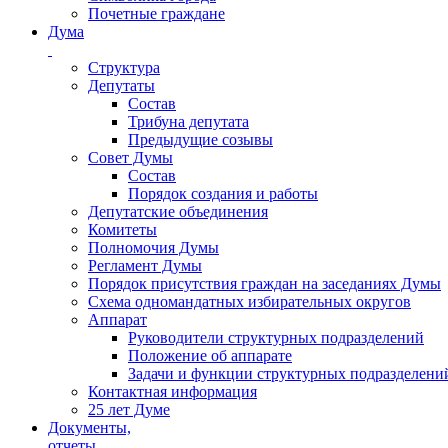
Почетные граждане
Дума
Структура
Депутаты
Состав
Трибуна депутата
Предыдущие созывы
Совет Думы
Состав
Порядок создания и работы
Депутатские объединения
Комитеты
Полномочия Думы
Регламент Думы
Порядок присутствия граждан на заседаниях Думы
Схема одномандатных избирательных округов
Аппарат
Руководители структурных подразделений
Положение об аппарате
Задачи и функции структурных подразделени
Контактная информация
25 лет Думе
Документы,
отчеты