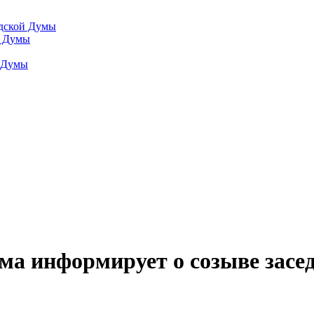
одской Думы
й Думы
й Думы
ма информирует о созыве засе