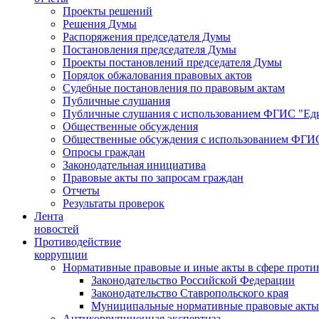
Проекты решений
Решения Думы
Распоряжения председателя Думы
Постановления председателя Думы
Проекты постановлений председателя Думы
Порядок обжалования правовых актов
Судебные постановления по правовым актам
Публичные слушания
Публичные слушания с использованием ФГИС "Еди
Общественные обсуждения
Общественные обсуждения с использованием ФГИС
Опросы граждан
Законодательная инициатива
Правовые акты по запросам граждан
Отчеты
Результаты проверок
Лента
новостей
Противодействие
коррупции
Нормативные правовые и иные акты в сфере проти
Законодательство Российской Федерации
Законодательство Ставропольского края
Муниципальные нормативные правовые акты
Антикоррупционная экспертиза