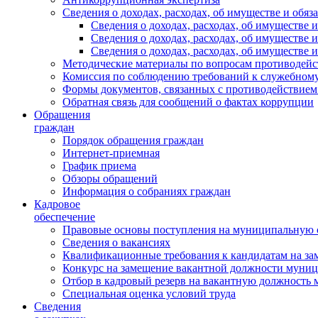
Сведения о доходах, расходах, об имуществе и обяз
Сведения о доходах, расходах, об имуществ
Сведения о доходах, расходах, об имуществе
Сведения о доходах, расходах, об имуществе 
Методические материалы по вопросам противодейс
Комиссия по соблюдению требований к служебному
Формы документов, связанных с противодействием
Обратная связь для сообщений о фактах коррупции
Обращения
граждан
Порядок обращения граждан
Интернет-приемная
График приема
Обзоры обращений
Информация о собраниях граждан
Кадровое
обеспечение
Правовые основы поступления на муниципальную 
Сведения о вакансиях
Квалификационные требования к кандидатам на за
Конкурс на замещение вакантной должности муни
Отбор в кадровый резерв на вакантную должность
Специальная оценка условий труда
Сведения