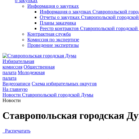
о закупках
Информация о закупках
Информация о закупках Ставропольской гор
Отчеты о закупках Ставропольской городско
Планы заказчика
Реестр контрактов Ставропольской городско
Контрактная служба
Комиссия по экспертизе
Проведение экспертизы
Избирательная
комиссия
Общественная
палата
Молодежная
палата
Видеозаписи
Схема избирательных округов
На главную
Новости Ставропольской городской Думы
Новости
Ставропольская городская Ду
Распечатать