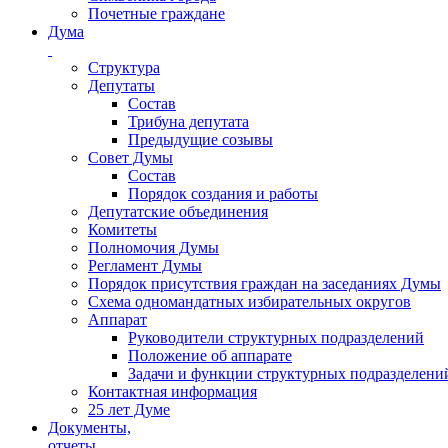
Почетные граждане
Дума
Структура
Депутаты
Состав
Трибуна депутата
Предыдущие созывы
Совет Думы
Состав
Порядок создания и работы
Депутатские объединения
Комитеты
Полномочия Думы
Регламент Думы
Порядок присутствия граждан на заседаниях Думы
Схема одномандатных избирательных округов
Аппарат
Руководители структурных подразделений
Положение об аппарате
Задачи и функции структурных подразделени
Контактная информация
25 лет Думе
Документы,
отчеты