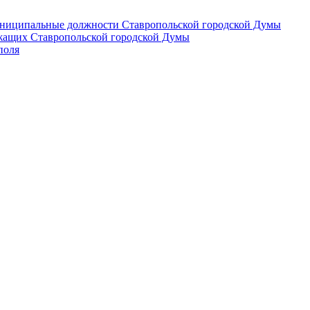
 муниципальные должности Ставропольской городской Думы
лужащих Ставропольской городской Думы
поля