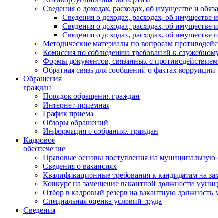
Сведения о доходах, расходах, об имуществе и обяз
Сведения о доходах, расходах, об имуществ
Сведения о доходах, расходах, об имуществе
Сведения о доходах, расходах, об имуществе 
Методические материалы по вопросам противодейс
Комиссия по соблюдению требований к служебному
Формы документов, связанных с противодействием
Обратная связь для сообщений о фактах коррупции
Обращения
граждан
Порядок обращения граждан
Интернет-приемная
График приема
Обзоры обращений
Информация о собраниях граждан
Кадровое
обеспечение
Правовые основы поступления на муниципальную 
Сведения о вакансиях
Квалификационные требования к кандидатам на за
Конкурс на замещение вакантной должности муни
Отбор в кадровый резерв на вакантную должность
Специальная оценка условий труда
Сведения