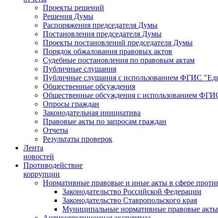
Проекты решений
Решения Думы
Распоряжения председателя Думы
Постановления председателя Думы
Проекты постановлений председателя Думы
Порядок обжалования правовых актов
Судебные постановления по правовым актам
Публичные слушания
Публичные слушания с использованием ФГИС "Еди
Общественные обсуждения
Общественные обсуждения с использованием ФГИС
Опросы граждан
Законодательная инициатива
Правовые акты по запросам граждан
Отчеты
Результаты проверок
Лента
новостей
Противодействие
коррупции
Нормативные правовые и иные акты в сфере проти
Законодательство Российской Федерации
Законодательство Ставропольского края
Муниципальные нормативные правовые акты
Антикоррупционная экспертиза