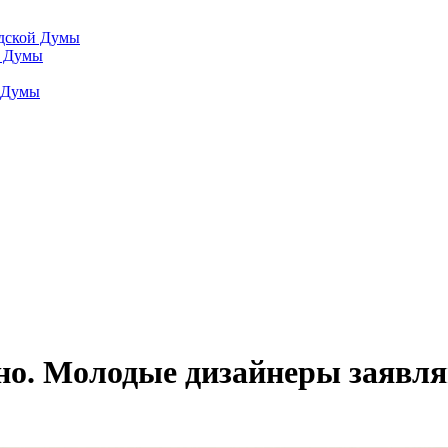
одской Думы
й Думы
й Думы
о. Молодые дизайнеры заявляю