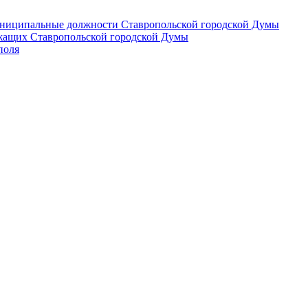
 муниципальные должности Ставропольской городской Думы
лужащих Ставропольской городской Думы
поля