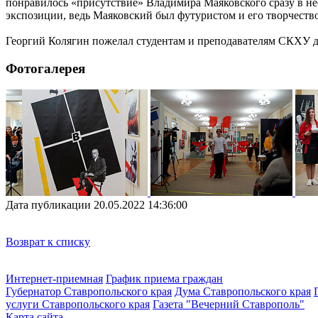
понравилось «присутствие» Владимира Маяковского сразу в не
экспозиции, ведь Маяковский был футуристом и его творчество
Георгий Колягин пожелал студентам и преподавателям СКХУ д
Фотогалерея
Дата публикации 20.05.2022 14:36:00
Возврат к списку
Интернет-приемная
График приема граждан
Губернатор Ставропольского края
Дума Ставропольского края
услуги Ставропольского края
Газета "Вечерний Ставрополь"
Карта сайта