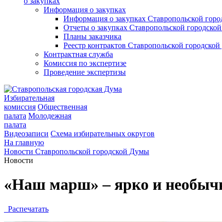
о закупках
Информация о закупках
Информация о закупках Ставропольской гор
Отчеты о закупках Ставропольской городско
Планы заказчика
Реестр контрактов Ставропольской городско
Контрактная служба
Комиссия по экспертизе
Проведение экспертизы
Избирательная
комиссия
Общественная
палата
Молодежная
палата
Видеозаписи
Схема избирательных округов
На главную
Новости Ставропольской городской Думы
Новости
«Наш марш» – ярко и необычн
Распечатать