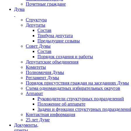
Почетные граждане
Дума
Структура
Депутаты
Состав
Трибуна депутата
Предыдущие созывы
Совет Думы
Состав
Порядок создания и работы
Депутатские объединения
Комитеты
Полномочия Думы
Регламент Думы
Порядок присутствия граждан на заседаниях Думы
Схема одномандатных избирательных округов
Аппарат
Руководители структурных подразделений
Положение об аппарате
Задачи и функции структурных подразделени
Контактная информация
25 лет Думе
Документы,
отчеты