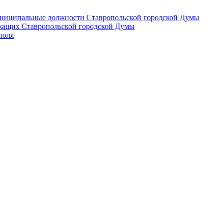
 муниципальные должности Ставропольской городской Думы
лужащих Ставропольской городской Думы
поля