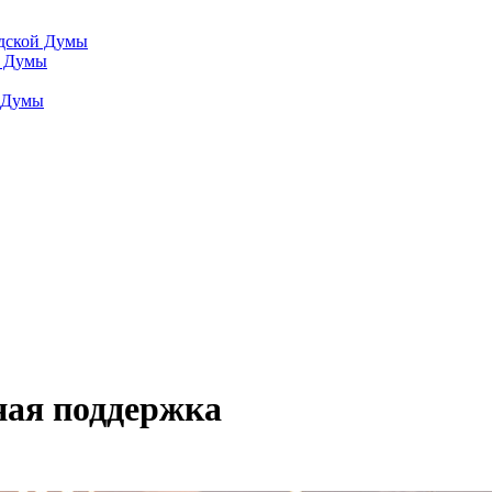
одской Думы
й Думы
й Думы
ная поддержка