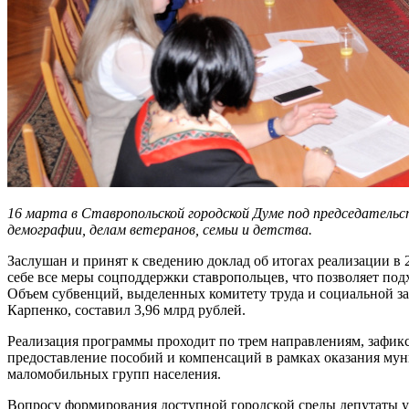
16 марта в Ставропольской городской Думе под председательс
демографии, делам ветеранов, семьи и детства.
Заслушан и принят к сведению доклад об итогах реализации в
себе все меры соцподдержки ставропольцев, что позволяет под
Объем субвенций, выделенных комитету труда и социальной з
Карпенко, составил 3,96 млрд рублей.
Реализация программы проходит по трем направлениям, зафик
предоставление пособий и компенсаций в рамках оказания муни
маломобильных групп населения.
Вопросу формирования доступной городской среды депутаты у