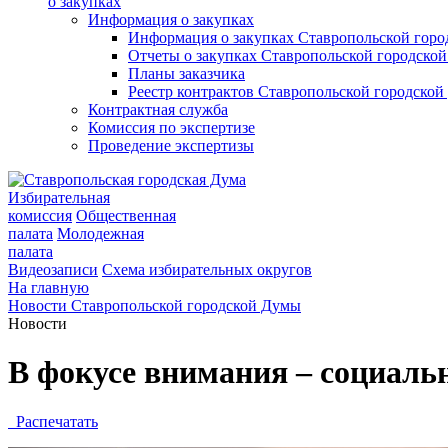
о закупках
Информация о закупках
Информация о закупках Ставропольской гор
Отчеты о закупках Ставропольской городско
Планы заказчика
Реестр контрактов Ставропольской городско
Контрактная служба
Комиссия по экспертизе
Проведение экспертизы
Избирательная
комиссия
Общественная
палата
Молодежная
палата
Видеозаписи
Схема избирательных округов
На главную
Новости Ставропольской городской Думы
Новости
В фокусе внимания – социаль
Распечатать