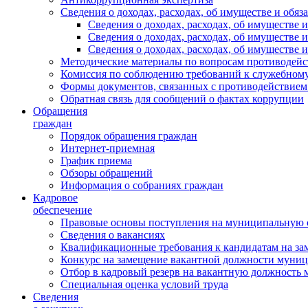
Сведения о доходах, расходах, об имуществе и обяз
Сведения о доходах, расходах, об имуществ
Сведения о доходах, расходах, об имуществе
Сведения о доходах, расходах, об имуществе 
Методические материалы по вопросам противодейс
Комиссия по соблюдению требований к служебному
Формы документов, связанных с противодействием
Обратная связь для сообщений о фактах коррупции
Обращения
граждан
Порядок обращения граждан
Интернет-приемная
График приема
Обзоры обращений
Информация о собраниях граждан
Кадровое
обеспечение
Правовые основы поступления на муниципальную 
Сведения о вакансиях
Квалификационные требования к кандидатам на за
Конкурс на замещение вакантной должности муни
Отбор в кадровый резерв на вакантную должность
Специальная оценка условий труда
Сведения