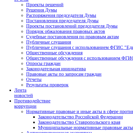
Проекты решений
Решения Думы
Распоряжения председателя Думы
Постановления председателя Думы
Проекты постановлений председателя Думы
Порядок обжалования правовых актов
Судебные постановления по правовым актам
Публичные слушания
Публичные слушания с использованием ФГИС "Еди
Общественные обсуждения
Общественные обсуждения с использованием ФГИС
Опросы граждан
Законодательная инициатива
Правовые акты по запросам граждан
Отчеты
Результаты проверок
Лента
новостей
Противодействие
коррупции
Нормативные правовые и иные акты в сфере проти
Законодательство Российской Федерации
Законодательство Ставропольского края
Муниципальные нормативные правовые акты
Антикоррупционная экспертиза