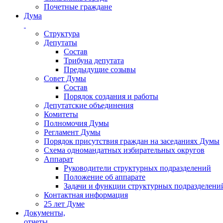
Почетные граждане
Дума
Структура
Депутаты
Состав
Трибуна депутата
Предыдущие созывы
Совет Думы
Состав
Порядок создания и работы
Депутатские объединения
Комитеты
Полномочия Думы
Регламент Думы
Порядок присутствия граждан на заседаниях Думы
Схема одномандатных избирательных округов
Аппарат
Руководители структурных подразделений
Положение об аппарате
Задачи и функции структурных подразделени
Контактная информация
25 лет Думе
Документы,
отчеты