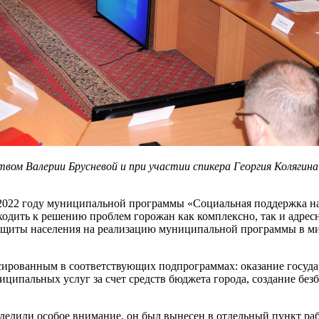
твом Валерии Брусневой и при участии спикера Георгия Колягина
 2022 году муниципальной программы «Социальная поддержка на
ходить к решению проблем горожан как комплексно, так и адрес
ащиты населения на реализацию муниципальной программы в ми
сированным в соответствующих подпрограммах: оказание госуда
ципальных услуг за счет средств бюджета города, создание без
делили особое внимание, он был вынесен в отдельный пункт раб