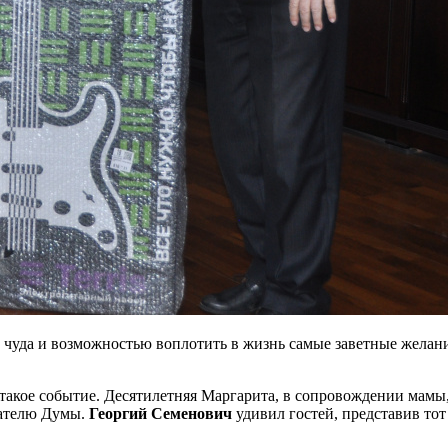
чуда и возможностью воплотить в жизнь самые заветные желани
кое событие. Десятилетняя Маргарита, в сопровождении мамы, с
дателю Думы.
Георгий Семенович
удивил гостей, представив то