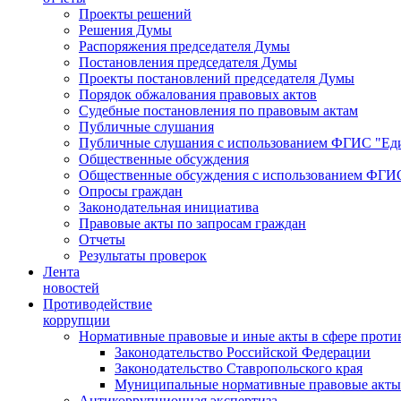
Проекты решений
Решения Думы
Распоряжения председателя Думы
Постановления председателя Думы
Проекты постановлений председателя Думы
Порядок обжалования правовых актов
Судебные постановления по правовым актам
Публичные слушания
Публичные слушания с использованием ФГИС "Еди
Общественные обсуждения
Общественные обсуждения с использованием ФГИС
Опросы граждан
Законодательная инициатива
Правовые акты по запросам граждан
Отчеты
Результаты проверок
Лента
новостей
Противодействие
коррупции
Нормативные правовые и иные акты в сфере проти
Законодательство Российской Федерации
Законодательство Ставропольского края
Муниципальные нормативные правовые акты
Антикоррупционная экспертиза