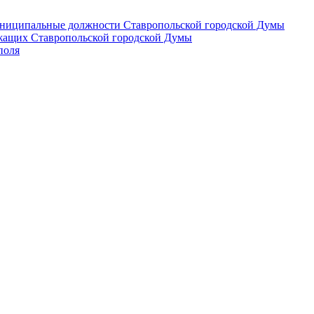
 муниципальные должности Ставропольской городской Думы
лужащих Ставропольской городской Думы
поля