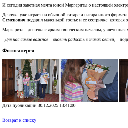
И сегодня заветная мечта юной Маргариты о настоящей электр
Девочка уже играет на обычной гитаре и гитара иного формата
Семенович
подарил маленькой гостье и ее сестричке, которая о
Маргарита – девочка с ярким творческим началом, увлеченная 
-
Для нас самое важное – видеть радость в глазах детей,
– под
Фотогалерея
Дата публикации 30.12.2025 13:41:00
Возврат к списку