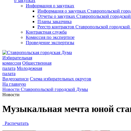
о закупках
Информация о закупках
Информация о закупках Ставропольской гор
Отчеты о закупках Ставропольской городско
Планы заказчика
Реестр контрактов Ставропольской городско
Контрактная служба
Комиссия по экспертизе
Проведение экспертизы
Избирательная
комиссия
Общественная
палата
Молодежная
палата
Видеозаписи
Схема избирательных округов
На главную
Новости Ставропольской городской Думы
Новости
Музыкальная мечта юной ста
Распечатать