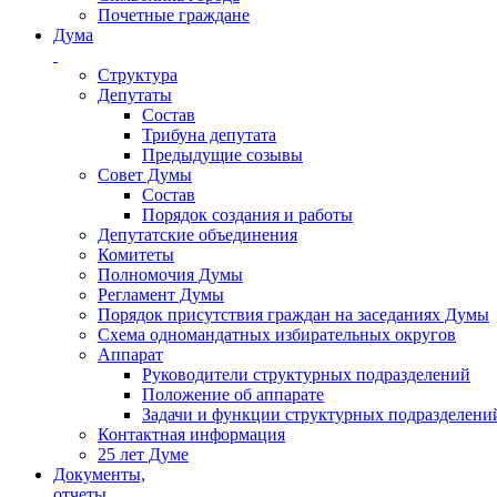
Почетные граждане
Дума
Структура
Депутаты
Состав
Трибуна депутата
Предыдущие созывы
Совет Думы
Состав
Порядок создания и работы
Депутатские объединения
Комитеты
Полномочия Думы
Регламент Думы
Порядок присутствия граждан на заседаниях Думы
Схема одномандатных избирательных округов
Аппарат
Руководители структурных подразделений
Положение об аппарате
Задачи и функции структурных подразделени
Контактная информация
25 лет Думе
Документы,
отчеты