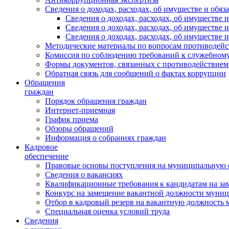
Сведения о доходах, расходах, об имуществе и обяз
Сведения о доходах, расходах, об имуществ
Сведения о доходах, расходах, об имуществе
Сведения о доходах, расходах, об имуществе 
Методические материалы по вопросам противодейс
Комиссия по соблюдению требований к служебному
Формы документов, связанных с противодействием
Обратная связь для сообщений о фактах коррупции
Обращения
граждан
Порядок обращения граждан
Интернет-приемная
График приема
Обзоры обращений
Информация о собраниях граждан
Кадровое
обеспечение
Правовые основы поступления на муниципальную 
Сведения о вакансиях
Квалификационные требования к кандидатам на за
Конкурс на замещение вакантной должности муни
Отбор в кадровый резерв на вакантную должность
Специальная оценка условий труда
Сведения