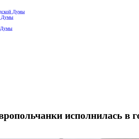
одской Думы
й Думы
й Думы
вропольчанки исполнилась в г