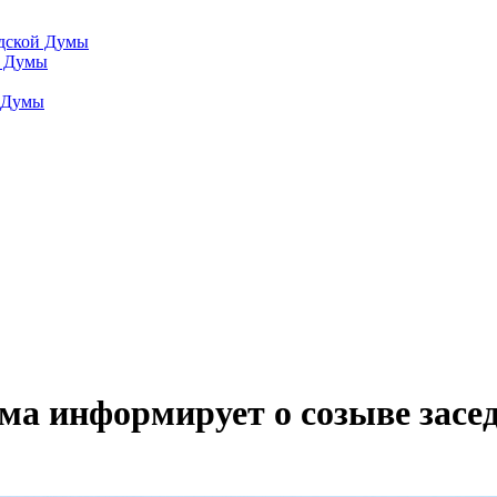
одской Думы
й Думы
й Думы
ма информирует о созыве засе