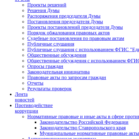
Проекты решений
Решения Думы
Распоряжения председателя Думы
Постановления председателя Думы
Проекты постановлений председателя Думы
Порядок обжалования правовых актов
Судебные постановления по правовым актам
Публичные слушания
Публичные слушания с использованием ФГИС "Еди
Общественные обсуждения
Общественные обсуждения с использованием ФГИС
Опросы граждан
Законодательная инициатива
Правовые акты по запросам граждан
Отчеты
Результаты проверок
Лента
новостей
Противодействие
коррупции
Нормативные правовые и иные акты в сфере проти
Законодательство Российской Федерации
Законодательство Ставропольского края
Муниципальные нормативные правовые акты
Антикоррупционная экспертиза