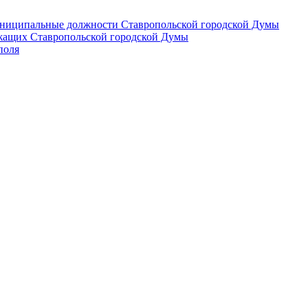
 муниципальные должности Ставропольской городской Думы
лужащих Ставропольской городской Думы
поля