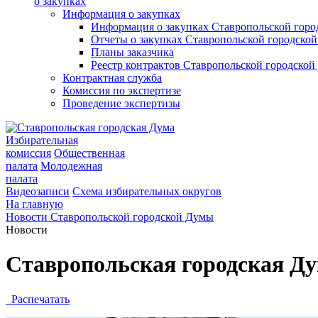
о закупках
Информация о закупках
Информация о закупках Ставропольской гор
Отчеты о закупках Ставропольской городско
Планы заказчика
Реестр контрактов Ставропольской городско
Контрактная служба
Комиссия по экспертизе
Проведение экспертизы
Избирательная
комиссия
Общественная
палата
Молодежная
палата
Видеозаписи
Схема избирательных округов
На главную
Новости Ставропольской городской Думы
Новости
Ставропольская городская Ду
Распечатать