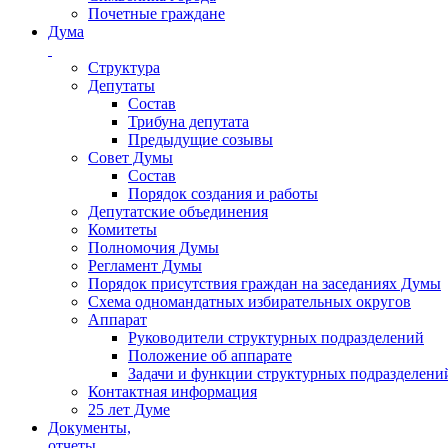
Почетные граждане
Дума
Структура
Депутаты
Состав
Трибуна депутата
Предыдущие созывы
Совет Думы
Состав
Порядок создания и работы
Депутатские объединения
Комитеты
Полномочия Думы
Регламент Думы
Порядок присутствия граждан на заседаниях Думы
Схема одномандатных избирательных округов
Аппарат
Руководители структурных подразделений
Положение об аппарате
Задачи и функции структурных подразделени
Контактная информация
25 лет Думе
Документы,
отчеты