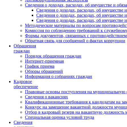
Сведения о доходах, расходах, об имуществе и обяз
Сведения о доходах, расходах, об имуществ
Сведения о доходах, расходах, об имуществе
Сведения о доходах, расходах, об имуществе 
Методические материалы по вопросам противодейс
Комиссия по соблюдению требований к служебному
Формы документов, связанных с противодействием
Обратная связь для сообщений о фактах коррупции
Обращения
граждан
Порядок обращения граждан
Интернет-приемная
График приема
Обзоры обращений
Информация о собраниях граждан
Кадровое
обеспечение
Правовые основы поступления на муниципальную 
Сведения о вакансиях
Квалификационные требования к кандидатам на за
Конкурс на замещение вакантной должности муни
Отбор в кадровый резерв на вакантную должность
Специальная оценка условий труда
Сведения