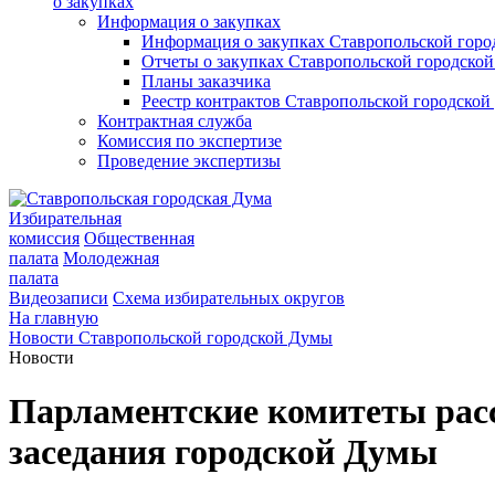
о закупках
Информация о закупках
Информация о закупках Ставропольской гор
Отчеты о закупках Ставропольской городско
Планы заказчика
Реестр контрактов Ставропольской городско
Контрактная служба
Комиссия по экспертизе
Проведение экспертизы
Избирательная
комиссия
Общественная
палата
Молодежная
палата
Видеозаписи
Схема избирательных округов
На главную
Новости Ставропольской городской Думы
Новости
Парламентские комитеты рас
заседания городской Думы