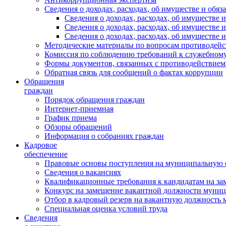
Сведения о доходах, расходах, об имуществе и обяз
Сведения о доходах, расходах, об имуществ
Сведения о доходах, расходах, об имуществе
Сведения о доходах, расходах, об имуществе 
Методические материалы по вопросам противодейс
Комиссия по соблюдению требований к служебному
Формы документов, связанных с противодействием
Обратная связь для сообщений о фактах коррупции
Обращения
граждан
Порядок обращения граждан
Интернет-приемная
График приема
Обзоры обращений
Информация о собраниях граждан
Кадровое
обеспечение
Правовые основы поступления на муниципальную 
Сведения о вакансиях
Квалификационные требования к кандидатам на за
Конкурс на замещение вакантной должности муни
Отбор в кадровый резерв на вакантную должность
Специальная оценка условий труда
Сведения