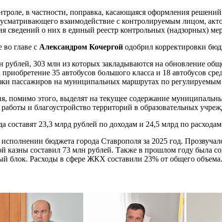
троле, в частности, поправка, касающаяся оформления решений
дусматривающего взаимодействие с контролируемым лицом, акт
ия сведений о них в единый реестр контрольных (надзорных) ме
 во главе с
Александром Кочергой
одобрил корректировки бюд
лн рублей, 303 млн из которых закладываются на обновление об
а приобретение 35 автобусов большого класса и 18 автобусов ср
ки пассажиров на муниципальных маршрутах по регулируемым
я, помимо этого, выделят на текущее содержание муниципальн
 работы и благоустройство территорий в образовательных учреж
 составят 23,3 млрд рублей по доходам и 24,5 млрд по расходам
об исполнении бюджета города Ставрополя за 2025 год. Прозвуча
ой казны составил 73 млн рублей. Также в прошлом году была с
ный блок. Расходы в сфере ЖКХ составили 23% от общего объем