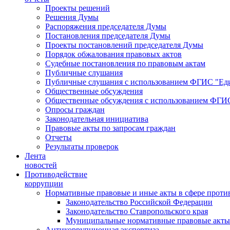
Проекты решений
Решения Думы
Распоряжения председателя Думы
Постановления председателя Думы
Проекты постановлений председателя Думы
Порядок обжалования правовых актов
Судебные постановления по правовым актам
Публичные слушания
Публичные слушания с использованием ФГИС "Еди
Общественные обсуждения
Общественные обсуждения с использованием ФГИС
Опросы граждан
Законодательная инициатива
Правовые акты по запросам граждан
Отчеты
Результаты проверок
Лента
новостей
Противодействие
коррупции
Нормативные правовые и иные акты в сфере проти
Законодательство Российской Федерации
Законодательство Ставропольского края
Муниципальные нормативные правовые акты
Антикоррупционная экспертиза