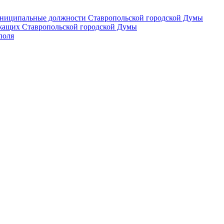
 муниципальные должности Ставропольской городской Думы
лужащих Ставропольской городской Думы
поля