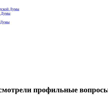
одской Думы
й Думы
й Думы
смотрели профильные вопросы