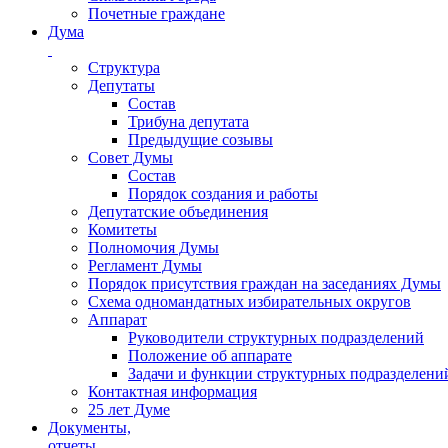
Почетные граждане
Дума
Структура
Депутаты
Состав
Трибуна депутата
Предыдущие созывы
Совет Думы
Состав
Порядок создания и работы
Депутатские объединения
Комитеты
Полномочия Думы
Регламент Думы
Порядок присутствия граждан на заседаниях Думы
Схема одномандатных избирательных округов
Аппарат
Руководители структурных подразделений
Положение об аппарате
Задачи и функции структурных подразделени
Контактная информация
25 лет Думе
Документы,
отчеты