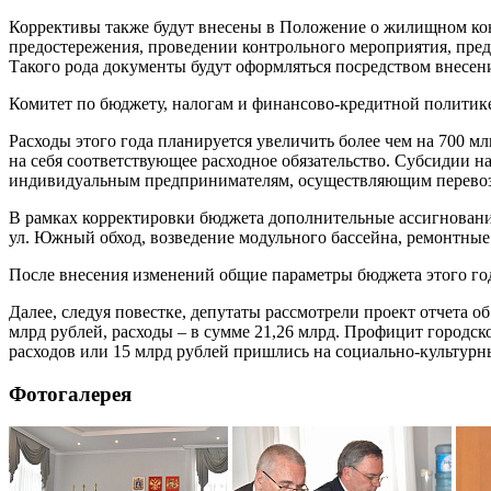
Коррективы также будут внесены в Положение о жилищном кон
предостережения, проведении контрольного мероприятия, пре
Такого рода документы будут оформляться посредством внесен
Комитет по бюджету, налогам и финансово-кредитной политике
Расходы этого года планируется увеличить более чем на 700 м
на себя соответствующее расходное обязательство. Субсидии н
индивидуальным предпринимателям, осуществляющим перевоз
В рамках корректировки бюджета дополнительные ассигновани
ул. Южный обход, возведение модульного бассейна, ремонтные
После внесения изменений общие параметры бюджета этого года
Далее, следуя повестке, депутаты рассмотрели проект отчета 
млрд рублей, расходы – в сумме 21,26 млрд. Профицит городск
расходов или 15 млрд рублей пришлись на социально-культур
Фотогалерея