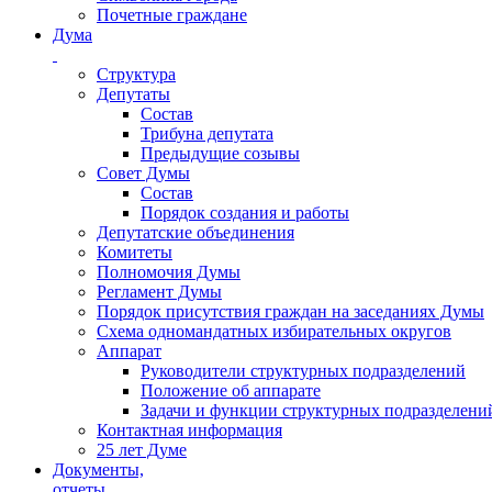
Почетные граждане
Дума
Структура
Депутаты
Состав
Трибуна депутата
Предыдущие созывы
Совет Думы
Состав
Порядок создания и работы
Депутатские объединения
Комитеты
Полномочия Думы
Регламент Думы
Порядок присутствия граждан на заседаниях Думы
Схема одномандатных избирательных округов
Аппарат
Руководители структурных подразделений
Положение об аппарате
Задачи и функции структурных подразделени
Контактная информация
25 лет Думе
Документы,
отчеты