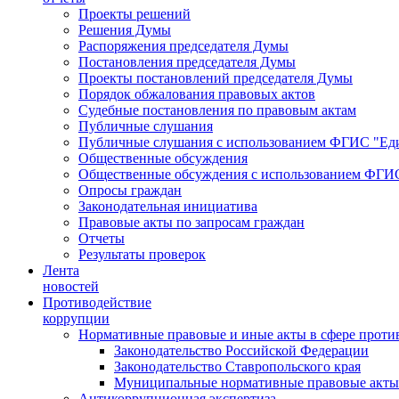
Проекты решений
Решения Думы
Распоряжения председателя Думы
Постановления председателя Думы
Проекты постановлений председателя Думы
Порядок обжалования правовых актов
Судебные постановления по правовым актам
Публичные слушания
Публичные слушания с использованием ФГИС "Еди
Общественные обсуждения
Общественные обсуждения с использованием ФГИС
Опросы граждан
Законодательная инициатива
Правовые акты по запросам граждан
Отчеты
Результаты проверок
Лента
новостей
Противодействие
коррупции
Нормативные правовые и иные акты в сфере проти
Законодательство Российской Федерации
Законодательство Ставропольского края
Муниципальные нормативные правовые акты
Антикоррупционная экспертиза