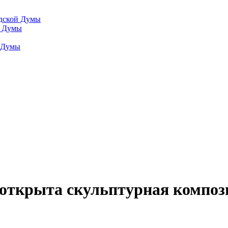
одской Думы
й Думы
й Думы
 открыта скульптурная композ