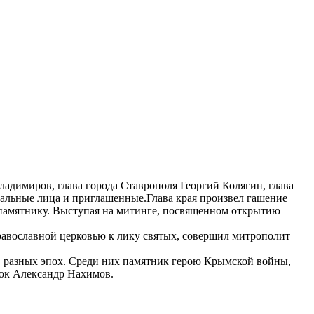
адимиров, глава города Ставрополя Георгий Колягин, глава
льные лица и приглашенные.Глава края произвел гашение
 памятнику. Выступая на митинге, посвященном открытию
равославной церковью к лику святых, совершил митрополит
 разных эпох. Среди них памятник герою Крымской войны,
ок Александр Нахимов.