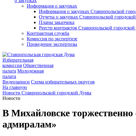
о закупках
Информация о закупках
Информация о закупках Ставропольской гор
Отчеты о закупках Ставропольской городско
Планы заказчика
Реестр контрактов Ставропольской городско
Контрактная служба
Комиссия по экспертизе
Проведение экспертизы
Избирательная
комиссия
Общественная
палата
Молодежная
палата
Видеозаписи
Схема избирательных округов
На главную
Новости Ставропольской городской Думы
Новости
В Михайловске торжественно
адмиралам»