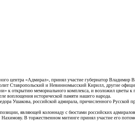
ого центра «Адмирал», принял участие губернатор Владимир Вл
олит Ставропольский и Невинномысский Кирилл, другие официа
ии» к открытию мемориального комплекса, и возложил цветы к
деле воплощения исторической памяти нашего народа.
дора Ушакова, российской адмирала, причисленного Русской п
позиции, являющей колоннаду с бюстами российских адмиралов
 Нахимову. В торжественном митинге принял участие его потом