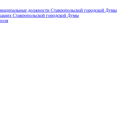
 муниципальные должности Ставропольской городской Думы
лужащих Ставропольской городской Думы
поля