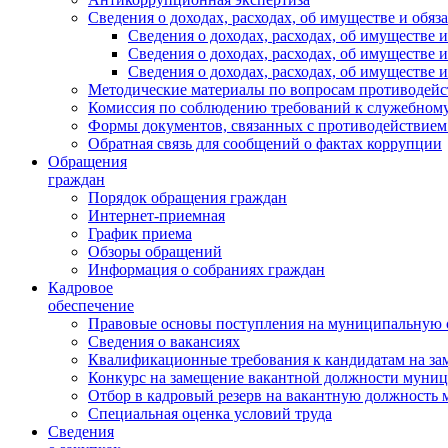
Сведения о доходах, расходах, об имуществе и обяз
Сведения о доходах, расходах, об имуществ
Сведения о доходах, расходах, об имуществе
Сведения о доходах, расходах, об имуществе 
Методические материалы по вопросам противодейс
Комиссия по соблюдению требований к служебному
Формы документов, связанных с противодействием
Обратная связь для сообщений о фактах коррупции
Обращения
граждан
Порядок обращения граждан
Интернет-приемная
График приема
Обзоры обращений
Информация о собраниях граждан
Кадровое
обеспечение
Правовые основы поступления на муниципальную 
Сведения о вакансиях
Квалификационные требования к кандидатам на за
Конкурс на замещение вакантной должности муни
Отбор в кадровый резерв на вакантную должность
Специальная оценка условий труда
Сведения