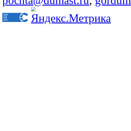
pochta@dumast.ru
,
gordum