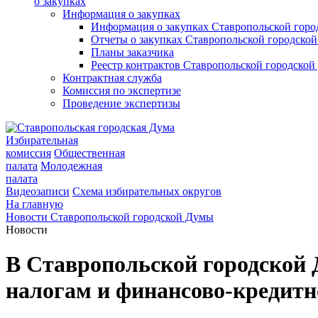
о закупках
Информация о закупках
Информация о закупках Ставропольской гор
Отчеты о закупках Ставропольской городско
Планы заказчика
Реестр контрактов Ставропольской городско
Контрактная служба
Комиссия по экспертизе
Проведение экспертизы
Избирательная
комиссия
Общественная
палата
Молодежная
палата
Видеозаписи
Схема избирательных округов
На главную
Новости Ставропольской городской Думы
Новости
В Ставропольской городской Д
налогам и финансово-кредитн