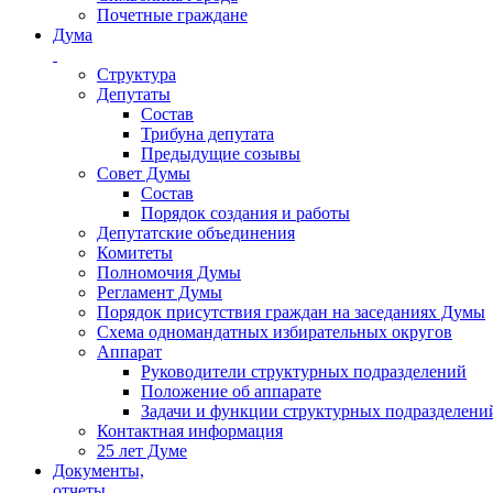
Почетные граждане
Дума
Структура
Депутаты
Состав
Трибуна депутата
Предыдущие созывы
Совет Думы
Состав
Порядок создания и работы
Депутатские объединения
Комитеты
Полномочия Думы
Регламент Думы
Порядок присутствия граждан на заседаниях Думы
Схема одномандатных избирательных округов
Аппарат
Руководители структурных подразделений
Положение об аппарате
Задачи и функции структурных подразделени
Контактная информация
25 лет Думе
Документы,
отчеты