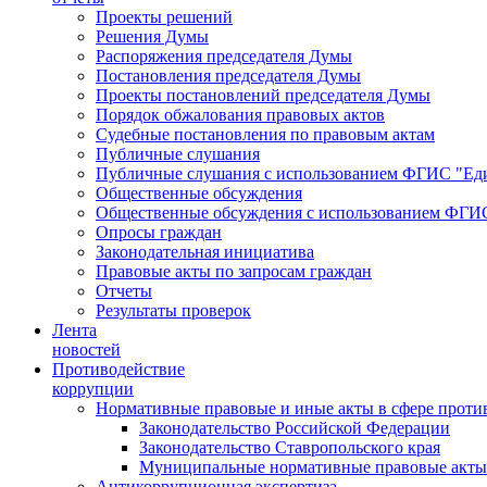
Проекты решений
Решения Думы
Распоряжения председателя Думы
Постановления председателя Думы
Проекты постановлений председателя Думы
Порядок обжалования правовых актов
Судебные постановления по правовым актам
Публичные слушания
Публичные слушания с использованием ФГИС "Еди
Общественные обсуждения
Общественные обсуждения с использованием ФГИС
Опросы граждан
Законодательная инициатива
Правовые акты по запросам граждан
Отчеты
Результаты проверок
Лента
новостей
Противодействие
коррупции
Нормативные правовые и иные акты в сфере проти
Законодательство Российской Федерации
Законодательство Ставропольского края
Муниципальные нормативные правовые акты
Антикоррупционная экспертиза