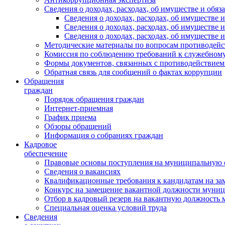
Сведения о доходах, расходах, об имуществе и обяз
Сведения о доходах, расходах, об имуществ
Сведения о доходах, расходах, об имуществе
Сведения о доходах, расходах, об имуществе 
Методические материалы по вопросам противодейс
Комиссия по соблюдению требований к служебному
Формы документов, связанных с противодействием
Обратная связь для сообщений о фактах коррупции
Обращения
граждан
Порядок обращения граждан
Интернет-приемная
График приема
Обзоры обращений
Информация о собраниях граждан
Кадровое
обеспечение
Правовые основы поступления на муниципальную 
Сведения о вакансиях
Квалификационные требования к кандидатам на за
Конкурс на замещение вакантной должности муни
Отбор в кадровый резерв на вакантную должность
Специальная оценка условий труда
Сведения