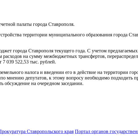
четной палаты города Ставрополя.
устройства территории муниципального образования города Став
юджет города Ставрополя текущего года. С учетом предлагаемы
нием расходов на сумму межбюджетных трансфертов, перераспред
7 039 522,53 тыс. рублей.
емельного налога и введении его в действие на территории гор
о, по мнению депутатов, к этому вопросу необходимо подходить 
ь обсуждение на очередном заседании.
Прокуратура Ставропольского края
Портал органов государствен