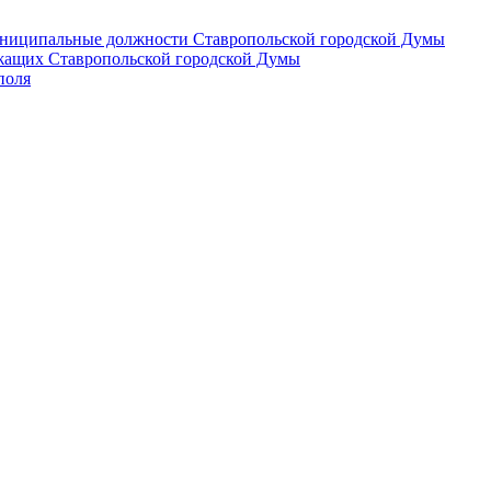
 муниципальные должности Ставропольской городской Думы
лужащих Ставропольской городской Думы
поля