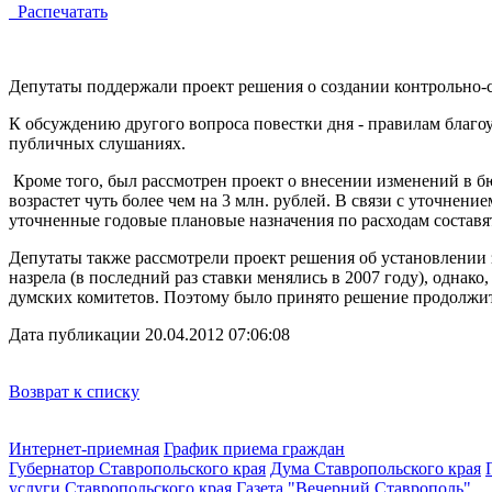
Распечатать
Депутаты поддержали проект решения о создании контрольно-с
К обсуждению другого вопроса повестки дня - правилам благо
публичных слушаниях.
Кроме того, был рассмотрен проект о внесении изменений в б
возрастет чуть более чем на 3 млн. рублей. В связи с уточне
уточненные годовые плановые назначения по расходам составят 
Депутаты также рассмотрели проект решения об установлении з
назрела (в последний раз ставки менялись в 2007 году), однак
думских комитетов. Поэтому было принято решение продолжит
Дата публикации 20.04.2012 07:06:08
Возврат к списку
Интернет-приемная
График приема граждан
Губернатор Ставропольского края
Дума Ставропольского края
услуги Ставропольского края
Газета "Вечерний Ставрополь"