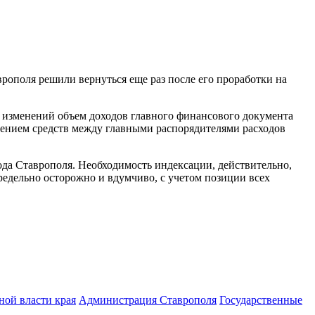
рополя решили вернуться еще раз после его проработки на
х изменений объем доходов главного финансового документа
елением средств между главными распорядителями расходов
ода Ставрополя. Необходимость индексации, действительно,
предельно осторожно и вдумчиво, с учетом позиции всех
ной власти края
Администрация Ставрополя
Государственные