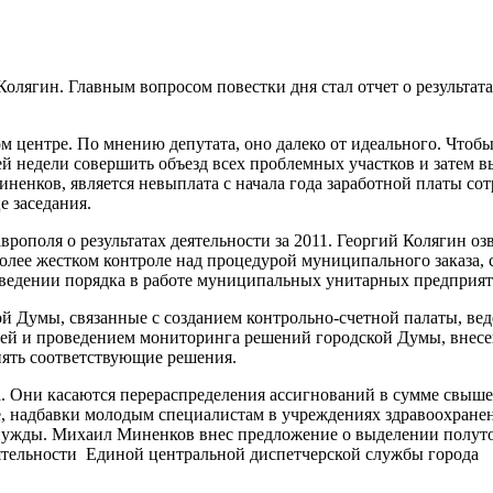
Колягин. Главным вопросом повестки дня стал отчет о результат
 центре. По мнению депутата, оно далеко от идеального. Чтобы
й недели совершить объезд всех проблемных участков и затем в
ненков, является невыплата с начала года заработной платы со
е заседания.
врополя о результатах деятельности за 2011. Георгий Колягин оз
лее жестком контроле над процедурой муниципального заказа, 
наведении порядка в работе муниципальных унитарных предприят
 Думы, связанные с созданием контрольно-счетной палаты, ве
ией и проведением мониторинга решений городской Думы, внес
ять соответствующие решения.
а. Они касаются перераспределения ассигнований в сумме свыше
е, надбавки молодым специалистам в учреждениях здравоохранен
е нужды. Михаил Миненков внес предложение о выделении полут
еятельности Единой центральной диспетчерской службы города