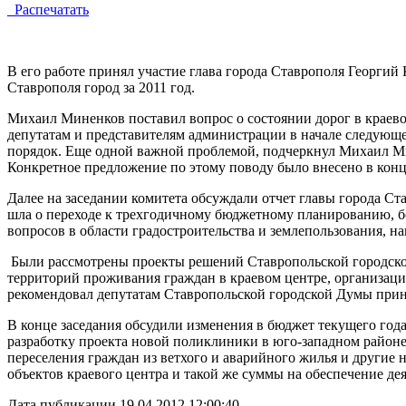
Распечатать
В его работе принял участие глава города Ставрополя Георгий 
Ставрополя город за 2011 год.
Михаил Миненков поставил вопрос о состоянии дорог в краевом
депутатам и представителям администрации в начале следующе
порядок. Еще одной важной проблемой, подчеркнул Михаил Ми
Конкретное предложение по этому поводу было внесено в конц
Далее на заседании комитета обсуждали отчет главы города Ста
шла о переходе к трехгодичному бюджетному планированию, бо
вопросов в области градостроительства и землепользования, 
Были рассмотрены проекты решений Ставропольской городской
территорий проживания граждан в краевом центре, организац
рекомендовал депутатам Ставропольской городской Думы прин
В конце заседания обсудили изменения в бюджет текущего год
разработку проекта новой поликлиники в юго-западном район
переселения граждан из ветхого и аварийного жилья и други
объектов краевого центра и такой же суммы на обеспечение д
Дата публикации 19.04.2012 12:00:40