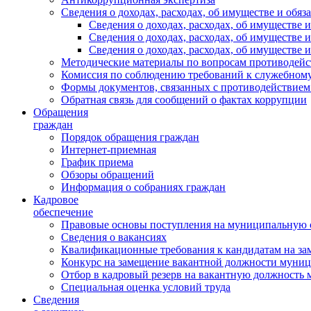
Сведения о доходах, расходах, об имуществе и обяз
Сведения о доходах, расходах, об имуществ
Сведения о доходах, расходах, об имуществе
Сведения о доходах, расходах, об имуществе 
Методические материалы по вопросам противодейс
Комиссия по соблюдению требований к служебному
Формы документов, связанных с противодействием
Обратная связь для сообщений о фактах коррупции
Обращения
граждан
Порядок обращения граждан
Интернет-приемная
График приема
Обзоры обращений
Информация о собраниях граждан
Кадровое
обеспечение
Правовые основы поступления на муниципальную 
Сведения о вакансиях
Квалификационные требования к кандидатам на за
Конкурс на замещение вакантной должности муни
Отбор в кадровый резерв на вакантную должность
Специальная оценка условий труда
Сведения