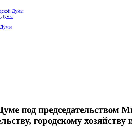
одской Думы
й Думы
й Думы
Думе под председательством М
льству, городскому хозяйству 