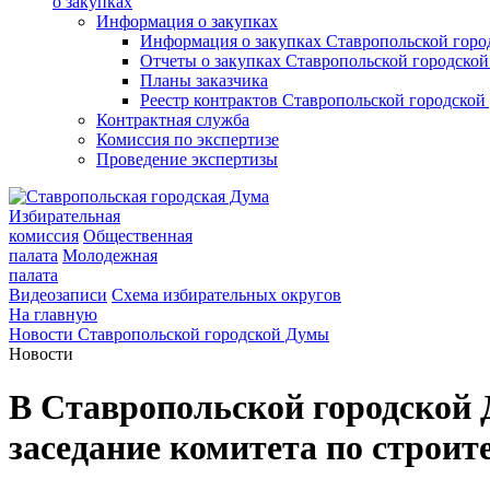
о закупках
Информация о закупках
Информация о закупках Ставропольской гор
Отчеты о закупках Ставропольской городско
Планы заказчика
Реестр контрактов Ставропольской городско
Контрактная служба
Комиссия по экспертизе
Проведение экспертизы
Избирательная
комиссия
Общественная
палата
Молодежная
палата
Видеозаписи
Схема избирательных округов
На главную
Новости Ставропольской городской Думы
Новости
В Ставропольской городской 
заседание комитета по строите