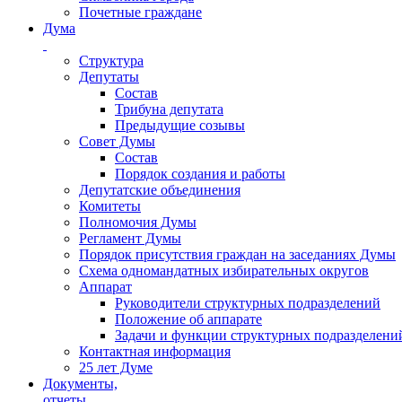
Почетные граждане
Дума
Структура
Депутаты
Состав
Трибуна депутата
Предыдущие созывы
Совет Думы
Состав
Порядок создания и работы
Депутатские объединения
Комитеты
Полномочия Думы
Регламент Думы
Порядок присутствия граждан на заседаниях Думы
Схема одномандатных избирательных округов
Аппарат
Руководители структурных подразделений
Положение об аппарате
Задачи и функции структурных подразделени
Контактная информация
25 лет Думе
Документы,
отчеты