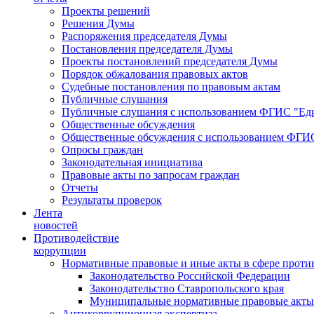
Проекты решений
Решения Думы
Распоряжения председателя Думы
Постановления председателя Думы
Проекты постановлений председателя Думы
Порядок обжалования правовых актов
Судебные постановления по правовым актам
Публичные слушания
Публичные слушания с использованием ФГИС "Еди
Общественные обсуждения
Общественные обсуждения с использованием ФГИС
Опросы граждан
Законодательная инициатива
Правовые акты по запросам граждан
Отчеты
Результаты проверок
Лента
новостей
Противодействие
коррупции
Нормативные правовые и иные акты в сфере проти
Законодательство Российской Федерации
Законодательство Ставропольского края
Муниципальные нормативные правовые акты
Антикоррупционная экспертиза