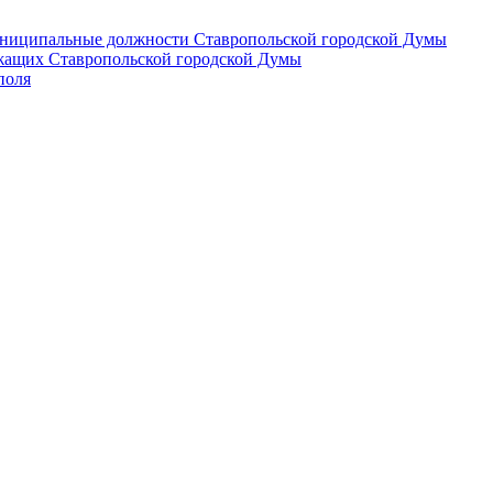
 муниципальные должности Ставропольской городской Думы
лужащих Ставропольской городской Думы
поля