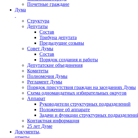
Почетные граждане
Дума
Структура
Депутаты
Состав
Трибуна депутата
Предыдущие созывы
Совет Думы
Состав
Порядок создания и работы
Депутатские объединения
Комитеты
Полномочия Думы
Регламент Думы
Порядок присутствия граждан на заседаниях Думы
Схема одномандатных избирательных округов
Аппарат
Руководители структурных подразделений
Положение об аппарате
Задачи и функции структурных подразделени
Контактная информация
25 лет Думе
Документы,
отчеты