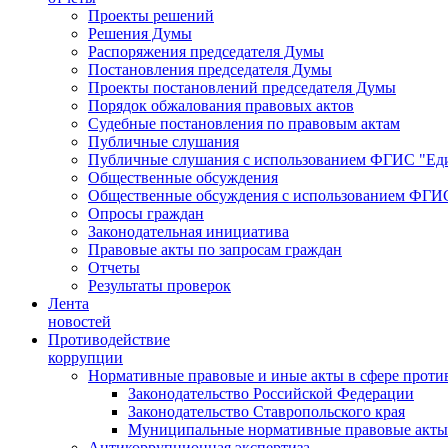
Проекты решений
Решения Думы
Распоряжения председателя Думы
Постановления председателя Думы
Проекты постановлений председателя Думы
Порядок обжалования правовых актов
Судебные постановления по правовым актам
Публичные слушания
Публичные слушания с использованием ФГИС "Еди
Общественные обсуждения
Общественные обсуждения с использованием ФГИС
Опросы граждан
Законодательная инициатива
Правовые акты по запросам граждан
Отчеты
Результаты проверок
Лента
новостей
Противодействие
коррупции
Нормативные правовые и иные акты в сфере проти
Законодательство Российской Федерации
Законодательство Ставропольского края
Муниципальные нормативные правовые акты
Антикоррупционная экспертиза