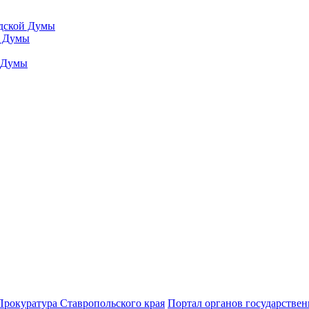
одской Думы
й Думы
й Думы
Прокуратура Ставропольского края
Портал органов государствен