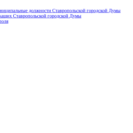
 муниципальные должности Ставропольской городской Думы
лужащих Ставропольской городской Думы
поля