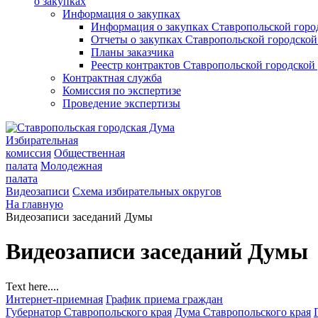
о закупках
Информация о закупках
Информация о закупках Ставропольской гор
Отчеты о закупках Ставропольской городско
Планы заказчика
Реестр контрактов Ставропольской городско
Контрактная служба
Комиссия по экспертизе
Проведение экспертизы
Избирательная
комиссия
Общественная
палата
Молодежная
палата
Видеозаписи
Схема избирательных округов
На главную
Видеозаписи заседаний Думы
Видеозаписи заседаний Думы
Text here....
Интернет-приемная
График приема граждан
Губернатор Ставропольского края
Дума Ставропольского края