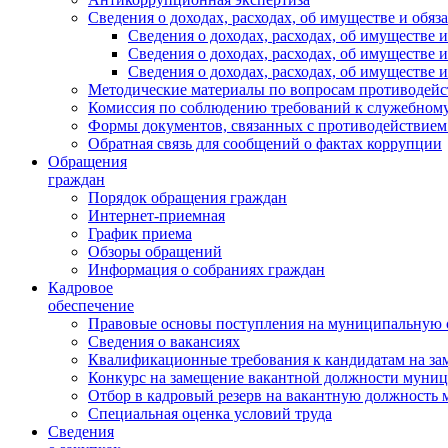
Сведения о доходах, расходах, об имуществе и обяз
Сведения о доходах, расходах, об имуществ
Сведения о доходах, расходах, об имуществе
Сведения о доходах, расходах, об имуществе 
Методические материалы по вопросам противодейс
Комиссия по соблюдению требований к служебному
Формы документов, связанных с противодействием
Обратная связь для сообщений о фактах коррупции
Обращения
граждан
Порядок обращения граждан
Интернет-приемная
График приема
Обзоры обращений
Информация о собраниях граждан
Кадровое
обеспечение
Правовые основы поступления на муниципальную 
Сведения о вакансиях
Квалификационные требования к кандидатам на за
Конкурс на замещение вакантной должности муни
Отбор в кадровый резерв на вакантную должность
Специальная оценка условий труда
Сведения