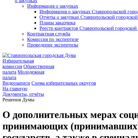
о закупках
Информация о закупках
Информация о закупках Ставропольской гор
Отчеты о закупках Ставропольской городско
Планы заказчика
Реестр контрактов Ставропольской городско
Контрактная служба
Комиссия по экспертизе
Проведение экспертизы
Избирательная
комиссия
Общественная
палата
Молодежная
палата
Видеозаписи
Схема избирательных округов
На главную
Документы, отчёты
Решения Думы
О дополнительных мерах соци
принимающих (принимавших) у
государств, а также в специа