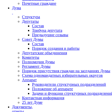
Почетные граждане
Дума
Структура
Депутаты
Состав
Трибуна депутата
Предыдущие созывы
Совет Думы
Состав
Порядок создания и работы
Депутатские объединения
Комитеты
Полномочия Думы
Регламент Думы
Порядок присутствия граждан на заседаниях Думы
Схема одномандатных избирательных округов
Аппарат
Руководители структурных подразделений
Положение об аппарате
Задачи и функции структурных подразделени
Контактная информация
25 лет Думе
Документы,
отчеты