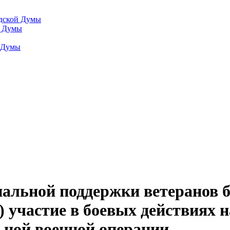
одской Думы
й Думы
й Думы
альной поддержки ветеранов б
частие в боевых действиях н
льной военной операции