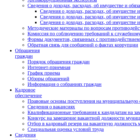
Сведения о доходах, расходах, об имуществе и обяз
Сведения о доходах, расходах, об имуществ
Сведения о доходах, расходах, об имуществе
Сведения о доходах, расходах, об имуществе 
Методические материалы по вопросам противодейс
Комиссия по соблюдению требований к служебному
Формы документов, связанных с противодействием
Обратная связь для сообщений о фактах коррупции
Обращения
граждан
Порядок обращения граждан
Интернет-приемная
График приема
Обзоры обращений
Информация о собраниях граждан
Кадровое
обеспечение
Правовые основы поступления на муниципальную 
Сведения о вакансиях
Квалификационные требования к кандидатам на за
Конкурс на замещение вакантной должности муни
Отбор в кадровый резерв на вакантную должность
Специальная оценка условий труда
Сведения