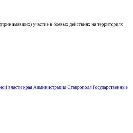
принимавших) участие в боевых действиях на территориях
ной власти края
Администрация Ставрополя
Государственные