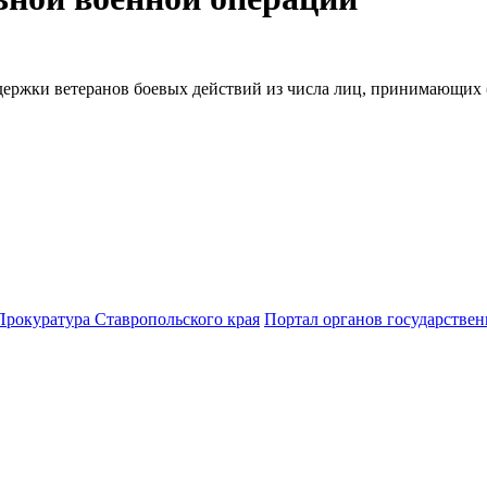
ержки ветеранов боевых действий из числа лиц, принимающих (
Прокуратура Ставропольского края
Портал органов государствен