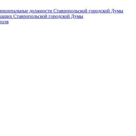
 муниципальные должности Ставропольской городской Думы
лужащих Ставропольской городской Думы
поля