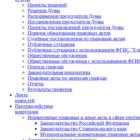
Проекты решений
Решения Думы
Распоряжения председателя Думы
Постановления председателя Думы
Проекты постановлений председателя Думы
Порядок обжалования правовых актов
Судебные постановления по правовым актам
Публичные слушания
Публичные слушания с использованием ФГИС "Еди
Общественные обсуждения
Общественные обсуждения с использованием ФГИС
Опросы граждан
Законодательная инициатива
Правовые акты по запросам граждан
Отчеты
Результаты проверок
Лента
новостей
Противодействие
коррупции
Нормативные правовые и иные акты в сфере проти
Законодательство Российской Федерации
Законодательство Ставропольского края
Муниципальные нормативные правовые акты
Антикоррупционная экспертиза