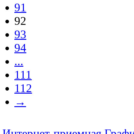
91
92
93
94
...
111
112
→
Интернет-приемная
Графи