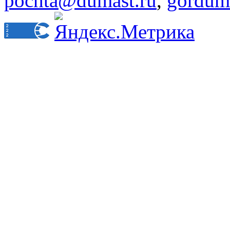
pochta@dumast.ru
,
gordum