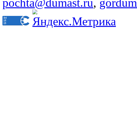
pochta@dumast.ru
,
gordum